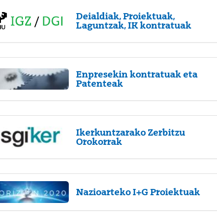
Deialdiak, Proiektuak,
Laguntzak, IK kontratuak
Enpresekin kontratuak eta
Patenteak
Ikerkuntzarako Zerbitzu
Orokorrak
Nazioarteko I+G Proiektuak