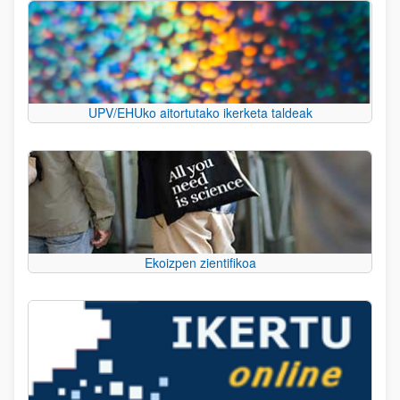
UPV/EHUko aitortutako ikerketa taldeak
Ekoizpen zientifikoa