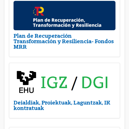
Plan de Recuperación
Transformación y Resiliencia- Fondos
MRR
Deialdiak, Proiektuak, Laguntzak, IK
kontratuak