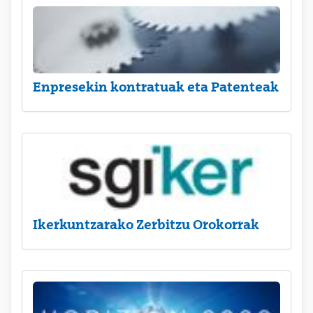
Enpresekin kontratuak eta Patenteak
Ikerkuntzarako Zerbitzu Orokorrak