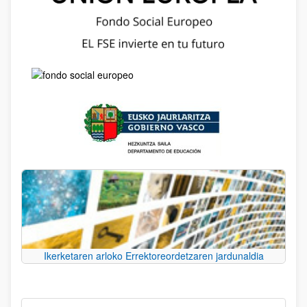
Ikerketaren arloko Errektoreordetzaren jardunaldia