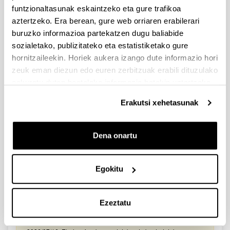
2026/03/25. Onartutako eta baztertutako eskabideen behin-
funtzionaltasunak eskaintzeko eta gure trafikoa
behineko zerrendako akatsen zuzenketa - 2026/03/23-
aztertzeko. Era berean, gure web orriaren erabilerari
Onartuak izan diren eta akatsen bat zuzendu behar duten
eskaeren behin-behineko zerrenda. Alegazioak aurkezteko
buruzko informazioa partekatzen dugu baliabide
epea: 2026/03/24tik 2026/04/09rarte. (biak barne)
sozialetako, publizitateko eta estatistiketako gure
hornitzaileekin. Horiek aukera izango dute informazio hori
Zientzia, Teknologia eta Berrikuntza arloetako kultura
zeuk eman diezun edo euren zerbitzuak erabili dituzulako
sustatzeko laguntzen deialdia (FECYT) 2026
eskuratu duten bestelako informazio batekin uztartzeko.
Aurkezteko epea zabalik: 2026/07/01 - 2026/09/16 13:00
Erakutsi xehetasunak
Dokumentazioa bidaltzeko barne-epea: bakarkako
proposamenak 2026/09/14 –proposamen koordinatuak:
2026/09/11
Dena onartu
FUNDACION LA CAIXA JUNIOR LEADER RETAINING
PROGRAMME 2027
Izapide irekia
Egokitu
IKERTZAILE DOKTOREAK UPV/EHUn KONTRATATZEKO
DEIALDIA (2026)
Ezeztatu
Izapide irekia (Eskaerak aurkezteko epea: 2026/06/03 - 2026/06/25
23:59)