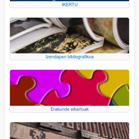
IKERTU
Izendapen bibliografikoa
Erakunde elkartuak