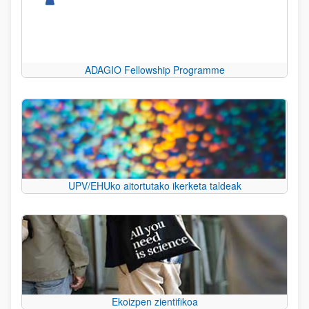
ADAGIO Fellowship Programme
UPV/EHUko aitortutako ikerketa taldeak
Ekoizpen zientifikoa