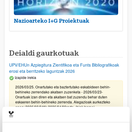
Nazioarteko I+G Proiektuak
Deialdi gaurkotuak
UPV/EHUn Azpiegitura Zientifikoa eta Funts Bibliografikoak
erosi eta berritzeko laguntzak 2026
Izapide irekia
2026/03/25. Onartutako eta baztertutako eskabideen behin-
behineko zerrendako akatsen zuzenketa - 2026/03/23-
Onartuak izan diren eta akatsen bat zuzendu behar duten
eskaeren behin-behineko zerrenda. Alegazioak aurkezteko
epea: 2026/03/24tik 2026/04/09rarte. (biak barne)
Zientzia, Teknologia eta Berrikuntza arloetako kultura
sustatzeko laguntzen deialdia (FECYT) 2026