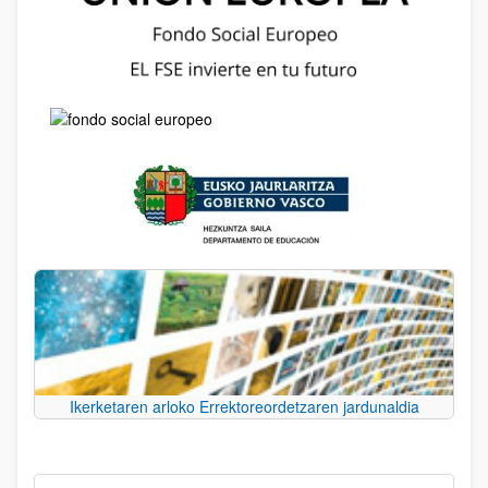
Ikerketaren arloko Errektoreordetzaren jardunaldia