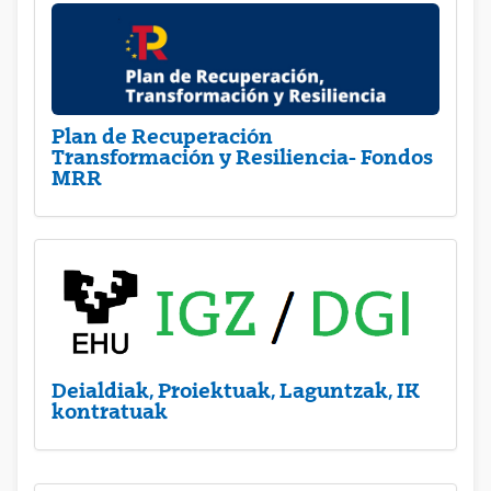
Plan de Recuperación
Transformación y Resiliencia- Fondos
MRR
Deialdiak, Proiektuak, Laguntzak, IK
kontratuak