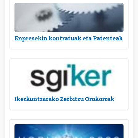
Enpresekin kontratuak eta Patenteak
Ikerkuntzarako Zerbitzu Orokorrak