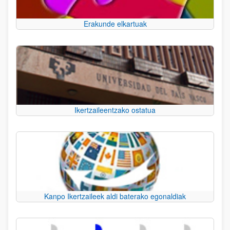
Erakunde elkartuak
Ikertzaileentzako ostatua
Kanpo Ikertzaileek aldi baterako egonaldiak