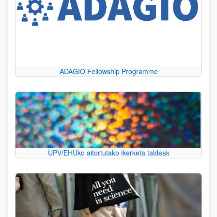
ADAGIO Fellowship Programme
UPV/EHUko aitortutako ikerketa taldeak