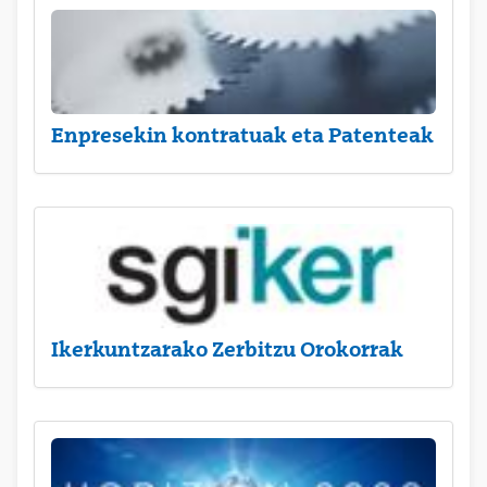
Enpresekin kontratuak eta Patenteak
Ikerkuntzarako Zerbitzu Orokorrak