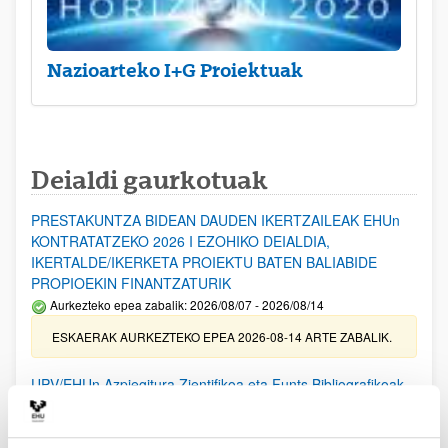
Nazioarteko I+G Proiektuak
Deialdi gaurkotuak
PRESTAKUNTZA BIDEAN DAUDEN IKERTZAILEAK EHUn
KONTRATATZEKO 2026 I EZOHIKO DEIALDIA,
IKERTALDE/IKERKETA PROIEKTU BATEN BALIABIDE
PROPIOEKIN FINANTZATURIK
Aurkezteko epea zabalik: 2026/08/07 - 2026/08/14
ESKAERAK AURKEZTEKO EPEA 2026-08-14 ARTE ZABALIK.
UPV/EHUn Azpiegitura Zientifikoa eta Funts Bibliografikoak
erosi eta berritzeko laguntzak 2026
Izapide irekia