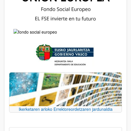
Ikerketaren arloko Errektoreordetzaren jardunaldia