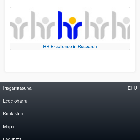
HR Excellence in Research
Irisgarritasuna
EHU
Lege oharra
Kontaktua
Mapa
Laguntza