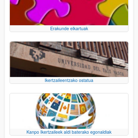
Erakunde elkartuak
Ikertzaileentzako ostatua
Kanpo Ikertzaileek aldi baterako egonaldiak