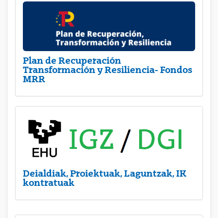
Plan de Recuperación
Transformación y Resiliencia- Fondos
MRR
Deialdiak, Proiektuak, Laguntzak, IK
kontratuak