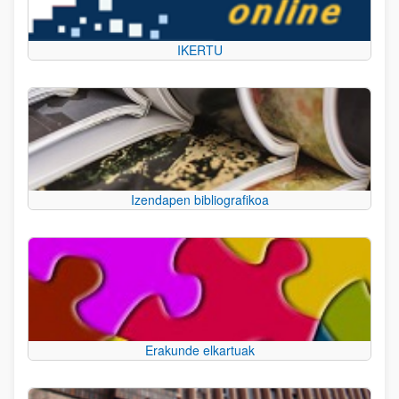
IKERTU
Izendapen bibliografikoa
Erakunde elkartuak