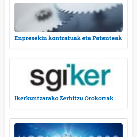
Enpresekin kontratuak eta Patenteak
Ikerkuntzarako Zerbitzu Orokorrak