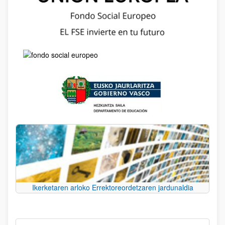
Ikerketaren arloko Errektoreordetzaren jardunaldia