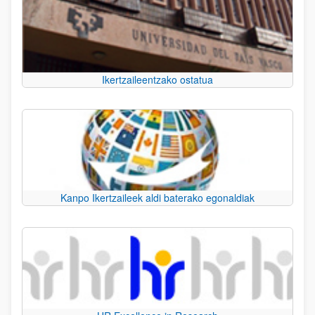
Ikertzaileentzako ostatua
Kanpo Ikertzaileek aldi baterako egonaldiak