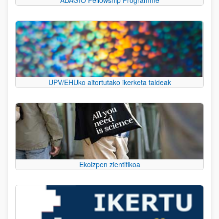
UPV/EHUko aitortutako ikerketa taldeak
Ekoizpen zientifikoa