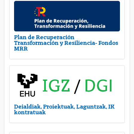
Plan de Recuperación
Transformación y Resiliencia- Fondos
MRR
Deialdiak, Proiektuak, Laguntzak, IK
kontratuak