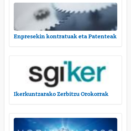
Enpresekin kontratuak eta Patenteak
Ikerkuntzarako Zerbitzu Orokorrak