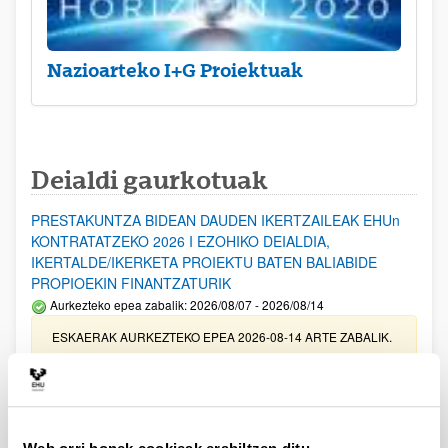
Nazioarteko I+G Proiektuak
Deialdi gaurkotuak
PRESTAKUNTZA BIDEAN DAUDEN IKERTZAILEAK EHUn
KONTRATATZEKO 2026 I EZOHIKO DEIALDIA,
IKERTALDE/IKERKETA PROIEKTU BATEN BALIABIDE
PROPIOEKIN FINANTZATURIK
Aurkezteko epea zabalik: 2026/08/07 - 2026/08/14
ESKAERAK AURKEZTEKO EPEA 2026-08-14 ARTE ZABALIK.
UPV/EHUn Azpiegitura Zientifikoa eta Funts Bibliografikoak
erosi eta berritzeko laguntzak 2026
Izapide irekia