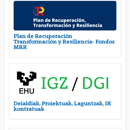
Plan de Recuperación
Transformación y Resiliencia- Fondos
MRR
Deialdiak, Proiektuak, Laguntzak, IK
kontratuak