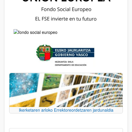
Ikerketaren arloko Errektoreordetzaren jardunaldia