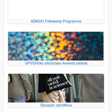
ADAGIO Fellowship Programme
UPV/EHUko aitortutako ikerketa taldeak
Ekoizpen zientifikoa