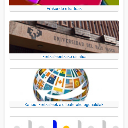
Erakunde elkartuak
Ikertzaileentzako ostatua
Kanpo Ikertzaileek aldi baterako egonaldiak