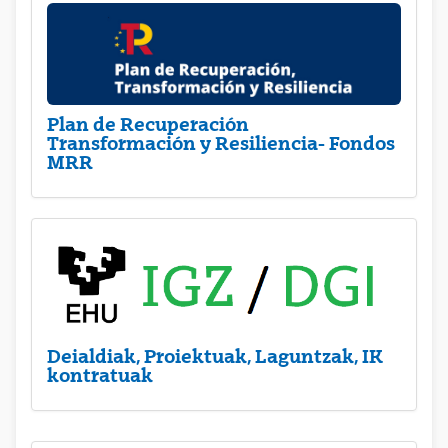
Plan de Recuperación
Transformación y Resiliencia- Fondos
MRR
Deialdiak, Proiektuak, Laguntzak, IK
kontratuak