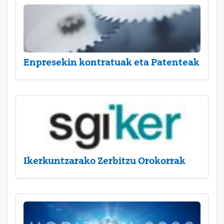
Enpresekin kontratuak eta Patenteak
Ikerkuntzarako Zerbitzu Orokorrak