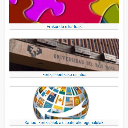
Erakunde elkartuak
Ikertzaileentzako ostatua
Kanpo Ikertzaileek aldi baterako egonaldiak