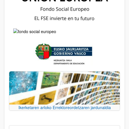
Ikerketaren arloko Errektoreordetzaren jardunaldia