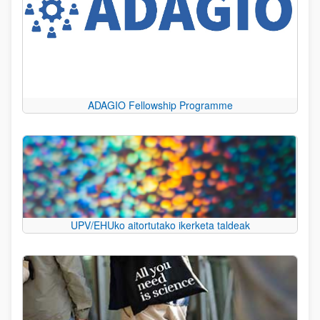
ADAGIO Fellowship Programme
UPV/EHUko aitortutako ikerketa taldeak