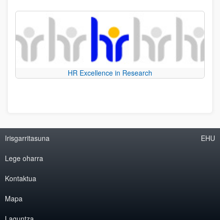
HR Excellence in Research
Irisgarritasuna
EHU
Lege oharra
Kontaktua
Mapa
Laguntza