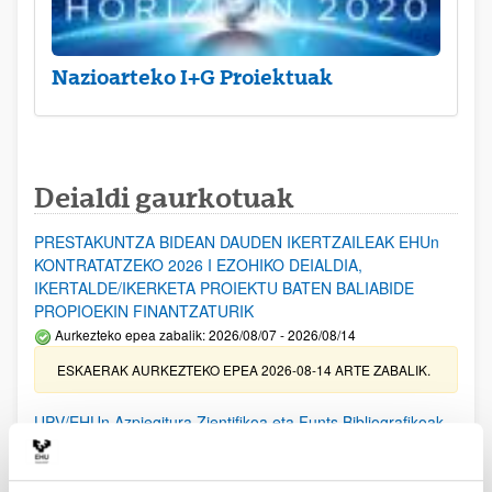
Nazioarteko I+G Proiektuak
Deialdi gaurkotuak
PRESTAKUNTZA BIDEAN DAUDEN IKERTZAILEAK EHUn
KONTRATATZEKO 2026 I EZOHIKO DEIALDIA,
IKERTALDE/IKERKETA PROIEKTU BATEN BALIABIDE
PROPIOEKIN FINANTZATURIK
Aurkezteko epea zabalik: 2026/08/07 - 2026/08/14
ESKAERAK AURKEZTEKO EPEA 2026-08-14 ARTE ZABALIK.
UPV/EHUn Azpiegitura Zientifikoa eta Funts Bibliografikoak
erosi eta berritzeko laguntzak 2026
Izapide irekia