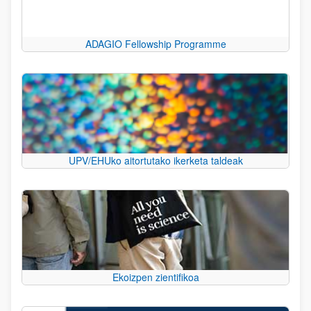
ADAGIO Fellowship Programme
UPV/EHUko aitortutako ikerketa taldeak
Ekoizpen zientifikoa