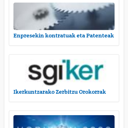
Enpresekin kontratuak eta Patenteak
Ikerkuntzarako Zerbitzu Orokorrak