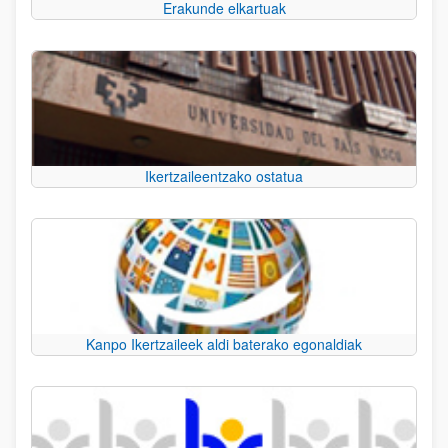
Erakunde elkartuak
Ikertzaileentzako ostatua
Kanpo Ikertzaileek aldi baterako egonaldiak