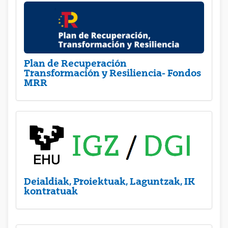
Plan de Recuperación
Transformación y Resiliencia- Fondos
MRR
Deialdiak, Proiektuak, Laguntzak, IK
kontratuak