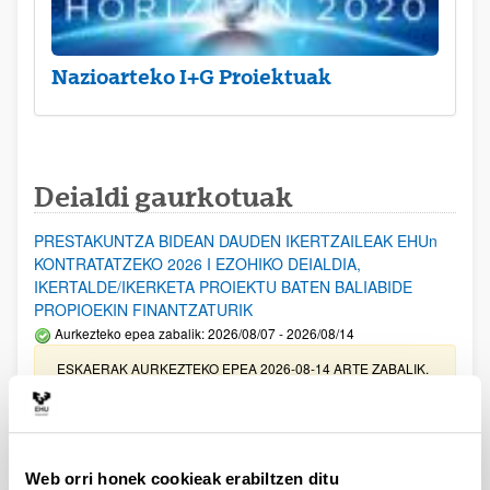
Nazioarteko I+G Proiektuak
Deialdi gaurkotuak
PRESTAKUNTZA BIDEAN DAUDEN IKERTZAILEAK EHUn
KONTRATATZEKO 2026 I EZOHIKO DEIALDIA,
IKERTALDE/IKERKETA PROIEKTU BATEN BALIABIDE
PROPIOEKIN FINANTZATURIK
Aurkezteko epea zabalik: 2026/08/07 - 2026/08/14
ESKAERAK AURKEZTEKO EPEA 2026-08-14 ARTE ZABALIK.
UPV/EHUn Azpiegitura Zientifikoa eta Funts Bibliografikoak
erosi eta berritzeko laguntzak 2026
Izapide irekia
Web orri honek cookieak erabiltzen ditu