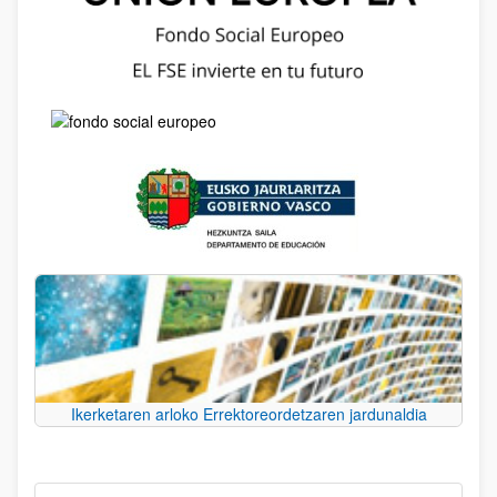
Ikerketaren arloko Errektoreordetzaren jardunaldia