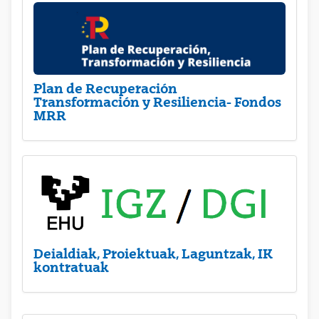
Plan de Recuperación
Transformación y Resiliencia- Fondos
MRR
Deialdiak, Proiektuak, Laguntzak, IK
kontratuak