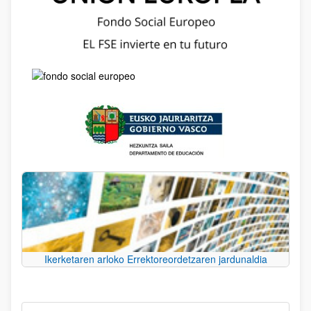
Ikerketaren arloko Errektoreordetzaren jardunaldia