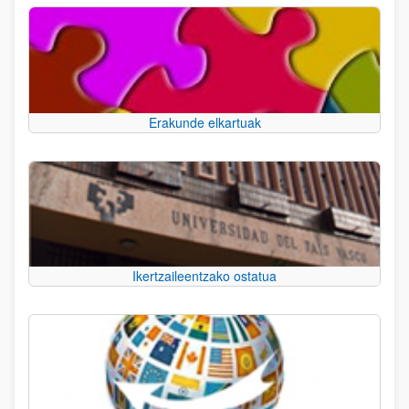
Erakunde elkartuak
Ikertzaileentzako ostatua