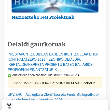
Nazioarteko I+G Proiektuak
Deialdi gaurkotuak
PRESTAKUNTZA BIDEAN DAUDEN IKERTZAILEAK EHUn
KONTRATATZEKO 2026 I EZOHIKO DEIALDIA,
IKERTALDE/IKERKETA PROIEKTU BATEN BALIABIDE
PROPIOEKIN FINANTZATURIK
Aurkezteko epea zabalik: 2026/08/07 - 2026/08/14
ESKAERAK AURKEZTEKO EPEA 2026-08-14 ARTE ZABALIK.
UPV/EHUn Azpiegitura Zientifikoa eta Funts Bibliografikoak
erosi eta berritzeko laguntzak 2026
Izapide irekia