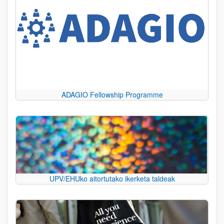
ADAGIO Fellowship Programme
UPV/EHUko aitortutako ikerketa taldeak