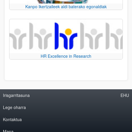
Kanpo Ikertzaileek aldi baterako egonaldiak
HR Excellence in Research
Irisgarritasuna
EHU
Lege oharra
Kontaktua
Mapa