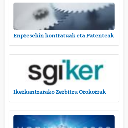
Enpresekin kontratuak eta Patenteak
Ikerkuntzarako Zerbitzu Orokorrak