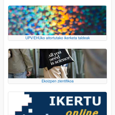
UPV/EHUko aitortutako ikerketa taldeak
Ekoizpen zientifikoa