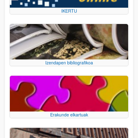
IKERTU
Izendapen bibliografikoa
Erakunde elkartuak