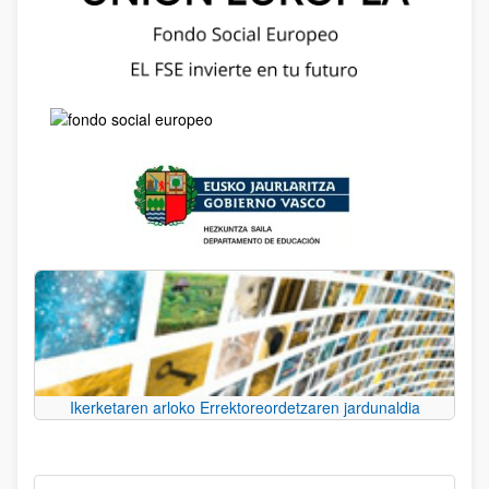
Ikerketaren arloko Errektoreordetzaren jardunaldia