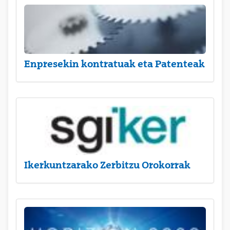
Enpresekin kontratuak eta Patenteak
Ikerkuntzarako Zerbitzu Orokorrak