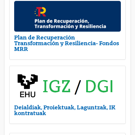
Plan de Recuperación
Transformación y Resiliencia- Fondos
MRR
Deialdiak, Proiektuak, Laguntzak, IK
kontratuak