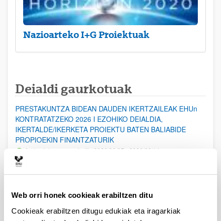
Nazioarteko I+G Proiektuak
Deialdi gaurkotuak
PRESTAKUNTZA BIDEAN DAUDEN IKERTZAILEAK EHUn
KONTRATATZEKO 2026 I EZOHIKO DEIALDIA,
IKERTALDE/IKERKETA PROIEKTU BATEN BALIABIDE
PROPIOEKIN FINANTZATURIK
Aurkezteko epea zabalik: 2026/08/07 - 2026/08/14
ESKAERAK AURKEZTEKO EPEA 2026-08-14 ARTE ZABALIK.
UPV/EHUn Azpiegitura Zientifikoa eta Funts Bibliografikoak
Web orri honek cookieak erabiltzen ditu
erosi eta berritzeko laguntzak 2026
Izapide irekia
Cookieak erabiltzen ditugu edukiak eta iragarkiak