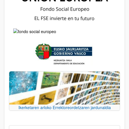
Ikerketaren arloko Errektoreordetzaren jardunaldia