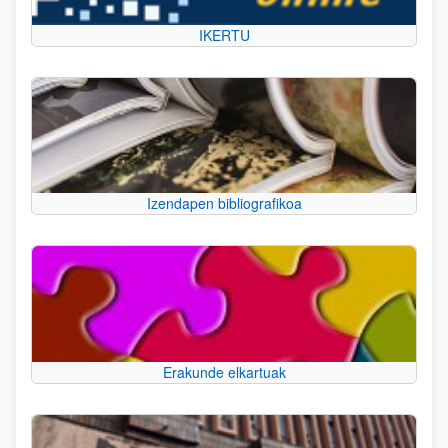
IKERTU
Izendapen bibliografikoa
Erakunde elkartuak