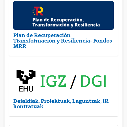
Plan de Recuperación
Transformación y Resiliencia- Fondos
MRR
Deialdiak, Proiektuak, Laguntzak, IK
kontratuak