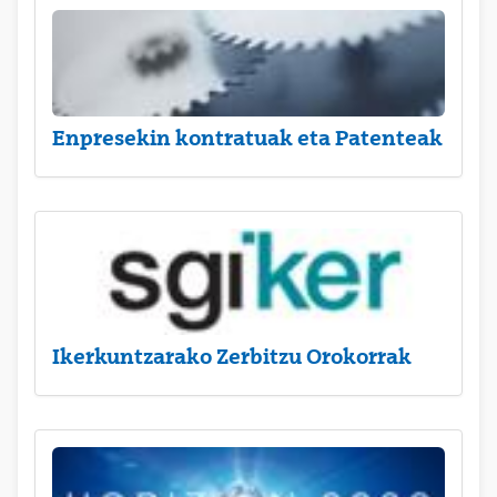
Enpresekin kontratuak eta Patenteak
Ikerkuntzarako Zerbitzu Orokorrak