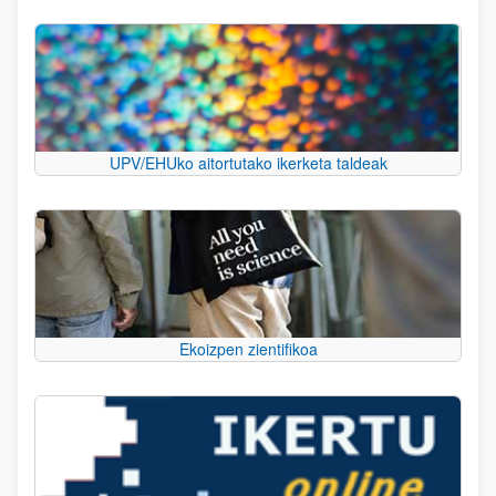
UPV/EHUko aitortutako ikerketa taldeak
Ekoizpen zientifikoa