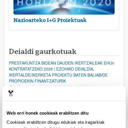
Nazioarteko I+G Proiektuak
Deialdi gaurkotuak
PRESTAKUNTZA BIDEAN DAUDEN IKERTZAILEAK EHUn
KONTRATATZEKO 2026 I EZOHIKO DEIALDIA,
IKERTALDE/IKERKETA PROIEKTU BATEN BALIABIDE
PROPIOEKIN FINANTZATURIK
Aurkezteko epea zabalik: 2026/08/07 - 2026/08/14
ESKAERAK AURKEZTEKO EPEA 2026-08-14 ARTE ZABALIK.
UPV/EHUn Azpiegitura Zientifikoa eta Funts Bibliografikoak
Web orri honek cookieak erabiltzen ditu
erosi eta berritzeko laguntzak 2026
Izapide irekia
Cookieak erabiltzen ditugu edukiak eta iragarkiak