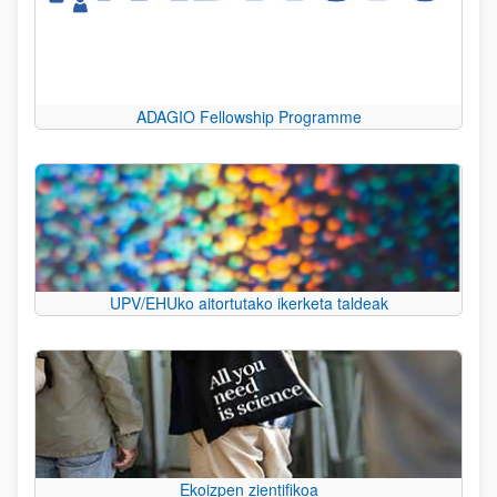
ADAGIO Fellowship Programme
UPV/EHUko aitortutako ikerketa taldeak
Ekoizpen zientifikoa