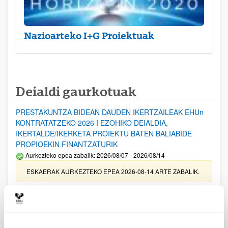
Nazioarteko I+G Proiektuak
Deialdi gaurkotuak
PRESTAKUNTZA BIDEAN DAUDEN IKERTZAILEAK EHUn
KONTRATATZEKO 2026 I EZOHIKO DEIALDIA,
IKERTALDE/IKERKETA PROIEKTU BATEN BALIABIDE
PROPIOEKIN FINANTZATURIK
Aurkezteko epea zabalik: 2026/08/07 - 2026/08/14
ESKAERAK AURKEZTEKO EPEA 2026-08-14 ARTE ZABALIK.
UPV/EHUn Azpiegitura Zientifikoa eta Funts Bibliografikoak
erosi eta berritzeko laguntzak 2026
Izapide irekia