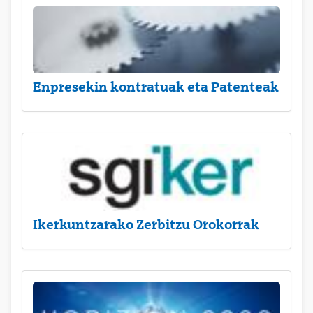
Enpresekin kontratuak eta Patenteak
Ikerkuntzarako Zerbitzu Orokorrak