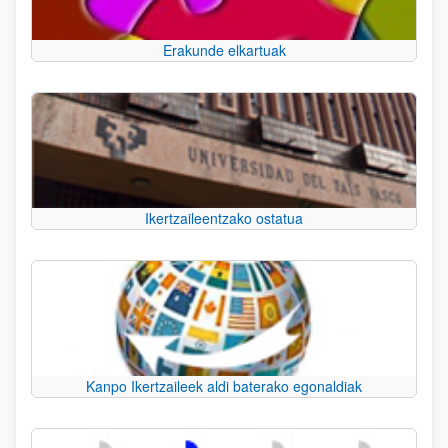
Erakunde elkartuak
Ikertzaileentzako ostatua
Kanpo Ikertzaileek aldi baterako egonaldiak