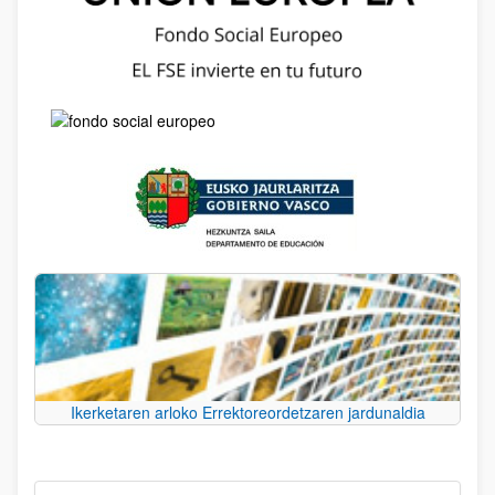
Ikerketaren arloko Errektoreordetzaren jardunaldia