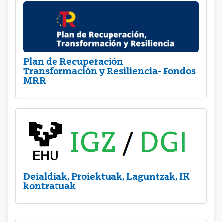
Plan de Recuperación
Transformación y Resiliencia- Fondos
MRR
Deialdiak, Proiektuak, Laguntzak, IK
kontratuak