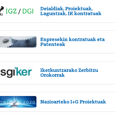
Deialdiak, Proiektuak,
Laguntzak, IK kontratuak
Enpresekin kontratuak eta
Patenteak
Ikerkuntzarako Zerbitzu
Orokorrak
Nazioarteko I+G Proiektuak