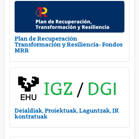
Plan de Recuperación
Transformación y Resiliencia- Fondos
MRR
Deialdiak, Proiektuak, Laguntzak, IK
kontratuak