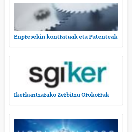
Enpresekin kontratuak eta Patenteak
Ikerkuntzarako Zerbitzu Orokorrak