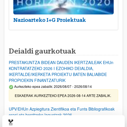
Nazioarteko I+G Proiektuak
Deialdi gaurkotuak
PRESTAKUNTZA BIDEAN DAUDEN IKERTZAILEAK EHUn
KONTRATATZEKO 2026 I EZOHIKO DEIALDIA,
IKERTALDE/IKERKETA PROIEKTU BATEN BALIABIDE
PROPIOEKIN FINANTZATURIK
Aurkezteko epea zabalik: 2026/08/07 - 2026/08/14
ESKAERAK AURKEZTEKO EPEA 2026-08-14 ARTE ZABALIK.
UPV/EHUn Azpiegitura Zientifikoa eta Funts Bibliografikoak
erosi eta berritzeko laguntzak 2026
Izapide irekia