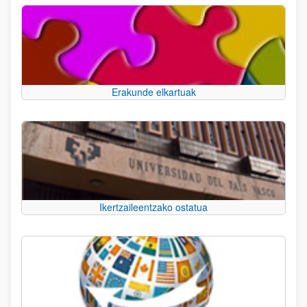
Erakunde elkartuak
Ikertzaileentzako ostatua