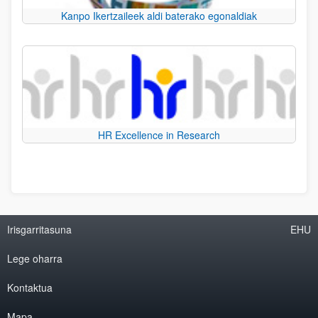
Kanpo Ikertzaileek aldi baterako egonaldiak
HR Excellence in Research
Irisgarritasuna
EHU
Lege oharra
Kontaktua
Mapa