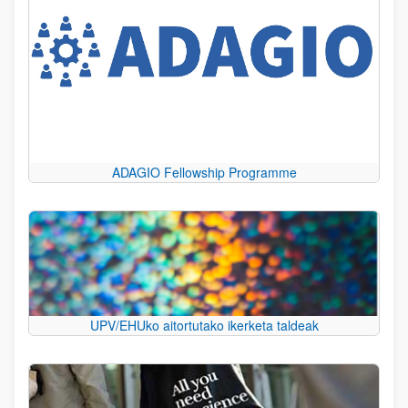
ADAGIO Fellowship Programme
UPV/EHUko aitortutako ikerketa taldeak