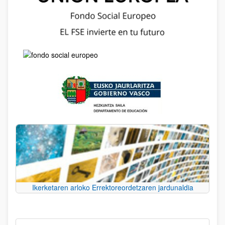
Ikerketaren arloko Errektoreordetzaren jardunaldia