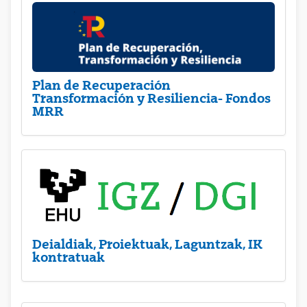
Plan de Recuperación
Transformación y Resiliencia- Fondos
MRR
Deialdiak, Proiektuak, Laguntzak, IK
kontratuak