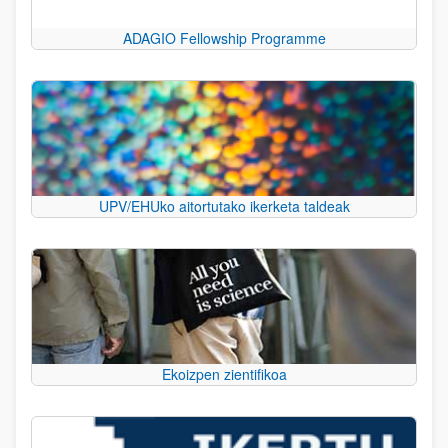
ADAGIO Fellowship Programme
UPV/EHUko aitortutako ikerketa taldeak
Ekoizpen zientifikoa