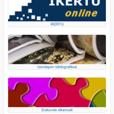
IKERTU
Izendapen bibliografikoa
Erakunde elkartuak