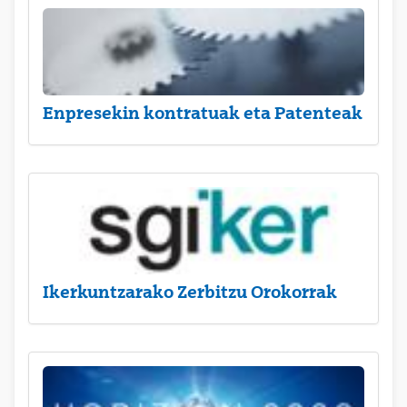
Enpresekin kontratuak eta Patenteak
Ikerkuntzarako Zerbitzu Orokorrak