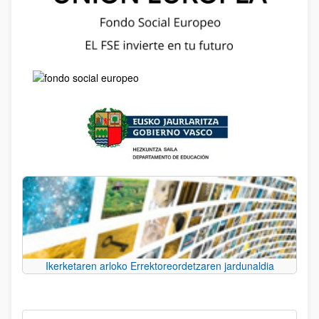
Ikerketaren arloko Errektoreordetzaren jardunaldia