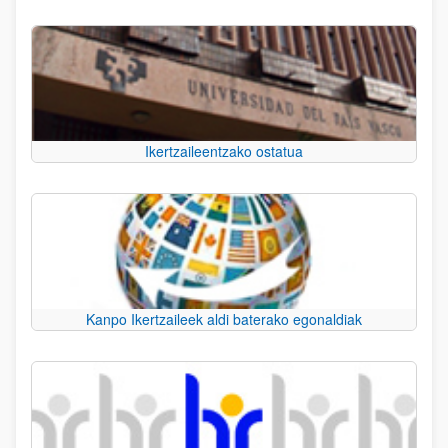
Ikertzaileentzako ostatua
Kanpo Ikertzaileek aldi baterako egonaldiak