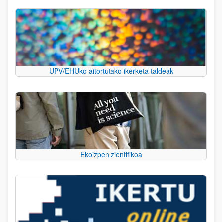
UPV/EHUko aitortutako ikerketa taldeak
Ekoizpen zientifikoa