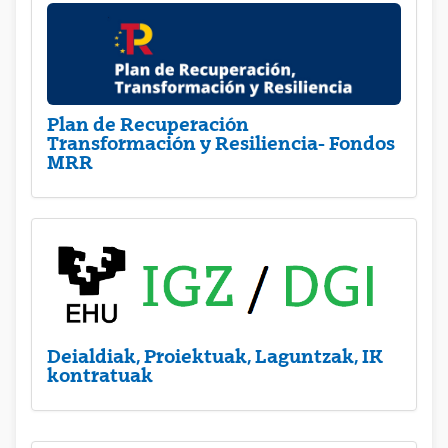
Plan de Recuperación
Transformación y Resiliencia- Fondos
MRR
Deialdiak, Proiektuak, Laguntzak, IK
kontratuak