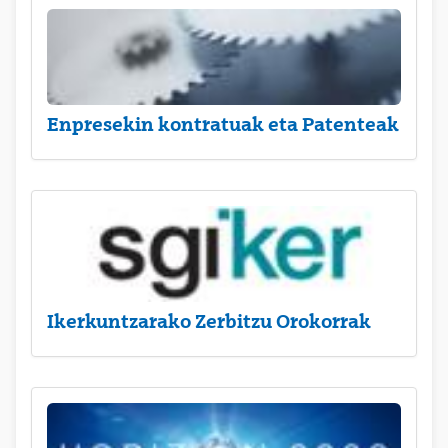
Enpresekin kontratuak eta Patenteak
Ikerkuntzarako Zerbitzu Orokorrak