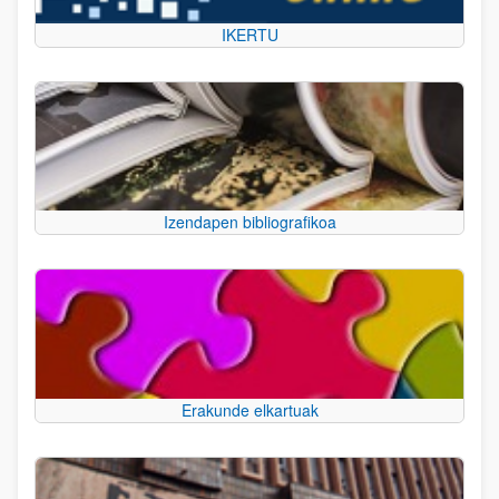
IKERTU
Izendapen bibliografikoa
Erakunde elkartuak