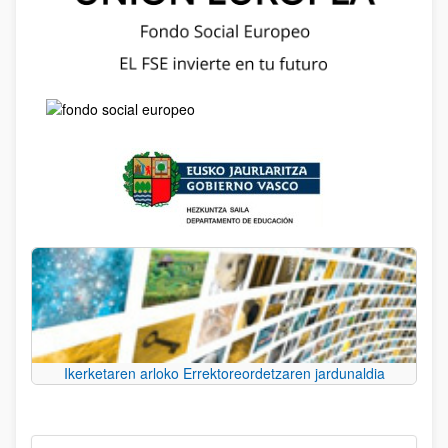
Ikerketaren arloko Errektoreordetzaren jardunaldia