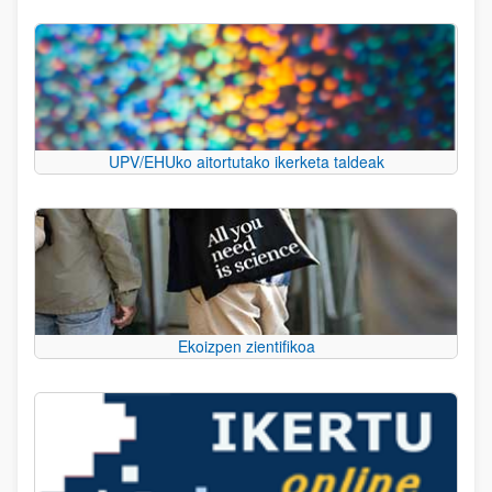
UPV/EHUko aitortutako ikerketa taldeak
Ekoizpen zientifikoa