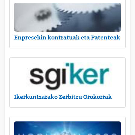
Enpresekin kontratuak eta Patenteak
Ikerkuntzarako Zerbitzu Orokorrak