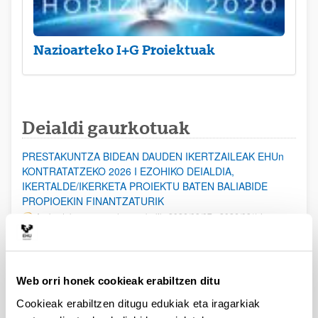
Nazioarteko I+G Proiektuak
Deialdi gaurkotuak
PRESTAKUNTZA BIDEAN DAUDEN IKERTZAILEAK EHUn
KONTRATATZEKO 2026 I EZOHIKO DEIALDIA,
IKERTALDE/IKERKETA PROIEKTU BATEN BALIABIDE
PROPIOEKIN FINANTZATURIK
Aurkezteko epea ez dago zabalik: 2026/08/07 - 2026/08/14
ESKAERAK AURKEZTEKO EPEA 2026-08-14 ARTE ZABALIK.
UPV/EHUn Azpiegitura Zientifikoa eta Funts Bibliografikoak
Web orri honek cookieak erabiltzen ditu
erosi eta berritzeko laguntzak 2026
Izapide irekia
Cookieak erabiltzen ditugu edukiak eta iragarkiak