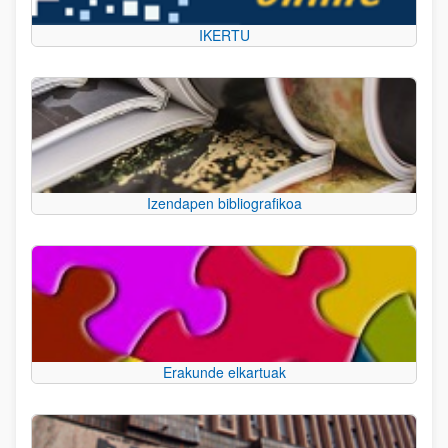
IKERTU
Izendapen bibliografikoa
Erakunde elkartuak