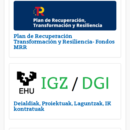
Plan de Recuperación
Transformación y Resiliencia- Fondos
MRR
Deialdiak, Proiektuak, Laguntzak, IK
kontratuak