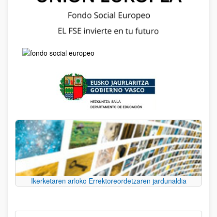
Ikerketaren arloko Errektoreordetzaren jardunaldia