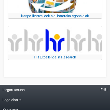
Kanpo Ikertzaileek aldi baterako egonaldiak
HR Excellence in Research
Irisgarritasuna
EHU
Lege oharra
Kontaktua