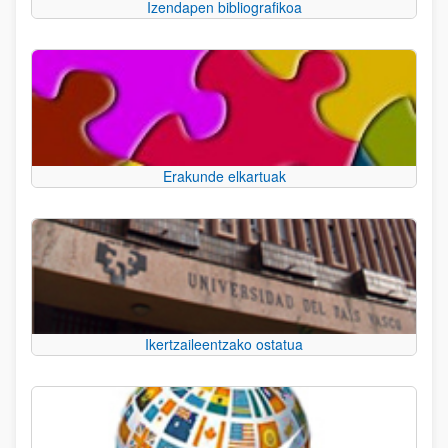
Izendapen bibliografikoa
Erakunde elkartuak
Ikertzaileentzako ostatua