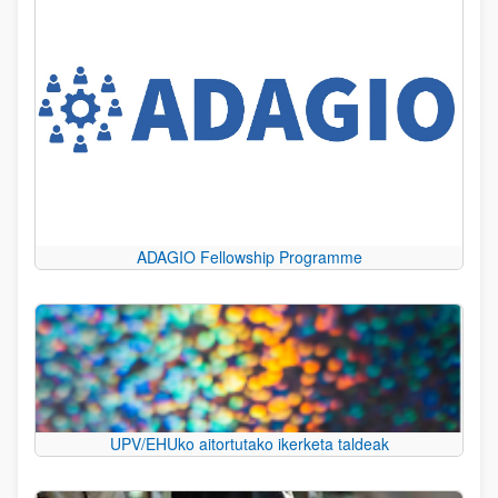
ADAGIO Fellowship Programme
UPV/EHUko aitortutako ikerketa taldeak