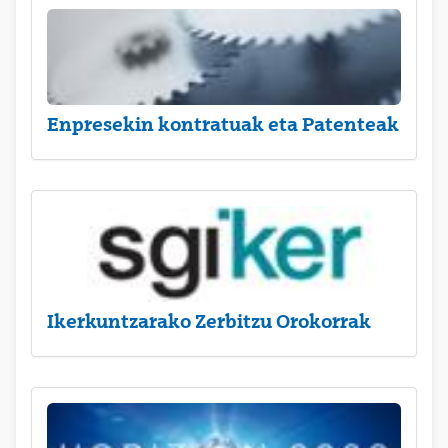
Enpresekin kontratuak eta Patenteak
Ikerkuntzarako Zerbitzu Orokorrak