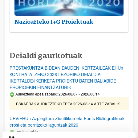
Nazioarteko I+G Proiektuak
Deialdi gaurkotuak
PRESTAKUNTZA BIDEAN DAUDEN IKERTZAILEAK EHUn
KONTRATATZEKO 2026 I EZOHIKO DEIALDIA,
IKERTALDE/IKERKETA PROIEKTU BATEN BALIABIDE
PROPIOEKIN FINANTZATURIK
Aurkezteko epea zabalik: 2026/08/07 - 2026/08/14
ESKAERAK AURKEZTEKO EPEA 2026-08-14 ARTE ZABALIK.
UPV/EHUn Azpiegitura Zientifikoa eta Funts Bibliografikoak
erosi eta berritzeko laguntzak 2026
Izapide irekia