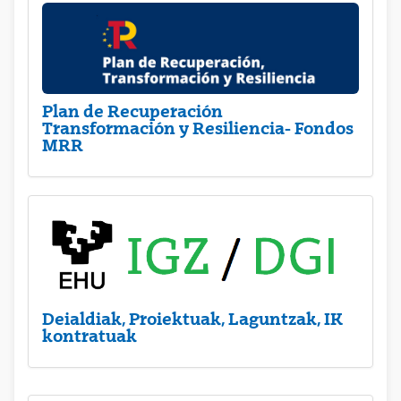
Plan de Recuperación
Transformación y Resiliencia- Fondos
MRR
Deialdiak, Proiektuak, Laguntzak, IK
kontratuak