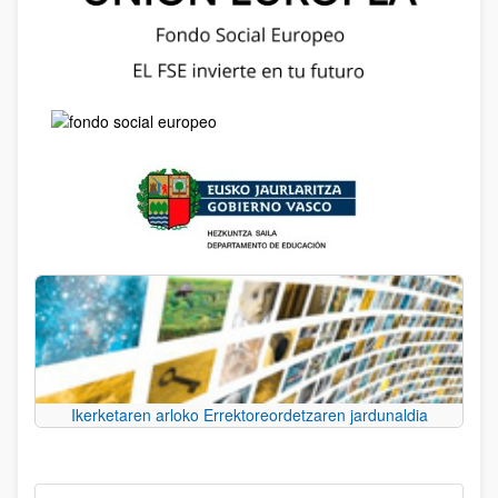
Ikerketaren arloko Errektoreordetzaren jardunaldia