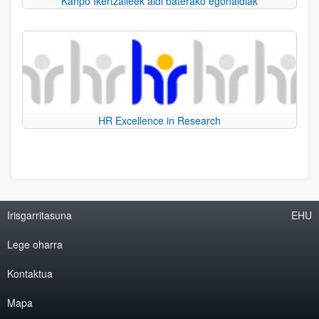
Kanpo Ikertzaileek aldi baterako egonaldiak
HR Excellence in Research
Irisgarritasuna
EHU
Lege oharra
Kontaktua
Mapa