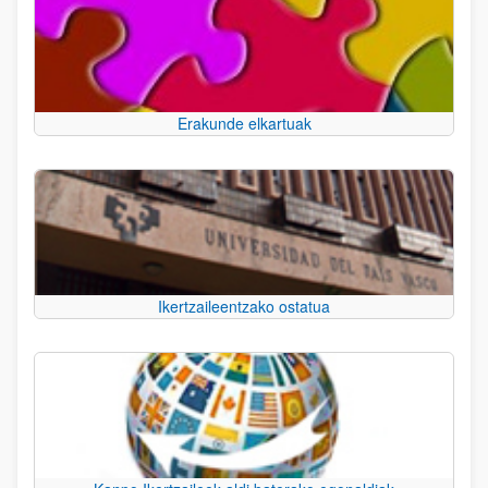
Erakunde elkartuak
Ikertzaileentzako ostatua