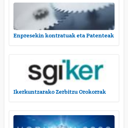
Enpresekin kontratuak eta Patenteak
Ikerkuntzarako Zerbitzu Orokorrak