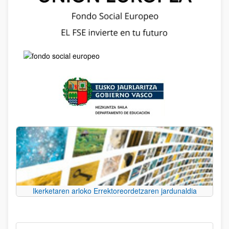
Ikerketaren arloko Errektoreordetzaren jardunaldia