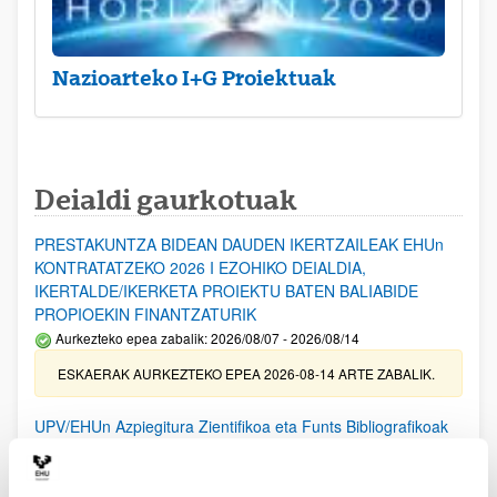
Nazioarteko I+G Proiektuak
Deialdi gaurkotuak
PRESTAKUNTZA BIDEAN DAUDEN IKERTZAILEAK EHUn
KONTRATATZEKO 2026 I EZOHIKO DEIALDIA,
IKERTALDE/IKERKETA PROIEKTU BATEN BALIABIDE
PROPIOEKIN FINANTZATURIK
Aurkezteko epea zabalik: 2026/08/07 - 2026/08/14
ESKAERAK AURKEZTEKO EPEA 2026-08-14 ARTE ZABALIK.
UPV/EHUn Azpiegitura Zientifikoa eta Funts Bibliografikoak
erosi eta berritzeko laguntzak 2026
Izapide irekia