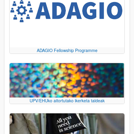
ADAGIO Fellowship Programme
UPV/EHUko aitortutako ikerketa taldeak