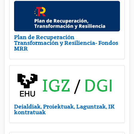
Plan de Recuperación
Transformación y Resiliencia- Fondos
MRR
Deialdiak, Proiektuak, Laguntzak, IK
kontratuak