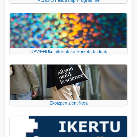
UPV/EHUko aitortutako ikerketa taldeak
Ekoizpen zientifikoa