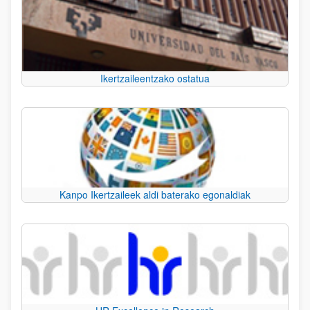
Ikertzaileentzako ostatua
Kanpo Ikertzaileek aldi baterako egonaldiak