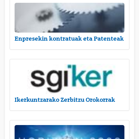
Enpresekin kontratuak eta Patenteak
Ikerkuntzarako Zerbitzu Orokorrak