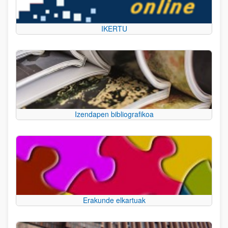
IKERTU
Izendapen bibliografikoa
Erakunde elkartuak