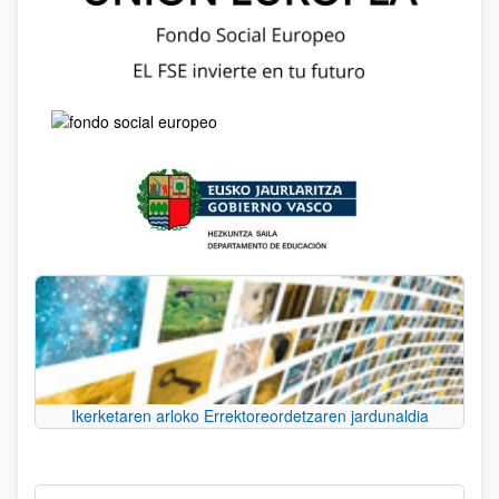
Ikerketaren arloko Errektoreordetzaren jardunaldia