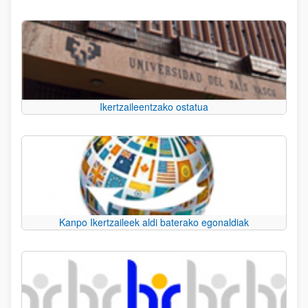
Ikertzaileentzako ostatua
Kanpo Ikertzaileek aldi baterako egonaldiak