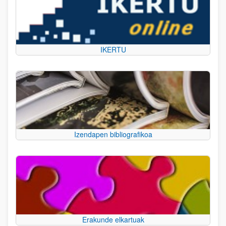
IKERTU
Izendapen bibliografikoa
Erakunde elkartuak