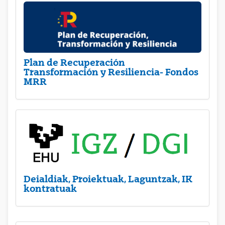
Plan de Recuperación
Transformación y Resiliencia- Fondos
MRR
Deialdiak, Proiektuak, Laguntzak, IK
kontratuak