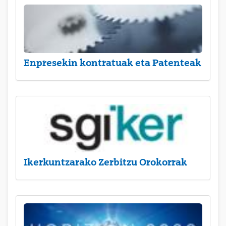
Enpresekin kontratuak eta Patenteak
Ikerkuntzarako Zerbitzu Orokorrak