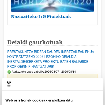
Nazioarteko I+G Proiektuak
Deialdi gaurkotuak
PRESTAKUNTZA BIDEAN DAUDEN IKERTZAILEAK EHUn
KONTRATATZEKO 2026 I EZOHIKO DEIALDIA,
IKERTALDE/IKERKETA PROIEKTU BATEN BALIABIDE
PROPIOEKIN FINANTZATURIK
Aurkezteko epea zabalik: 2026/08/07 - 2026/08/14
ESKAERAK AURKEZTEKO EPEA 2026-08-14 ARTE ZABALIK.
UPV/EHUn Azpiegitura Zientifikoa eta Funts Bibliografikoak
erosi eta berritzeko laguntzak 2026
Izapide irekia
Web orri honek cookieak erabiltzen ditu