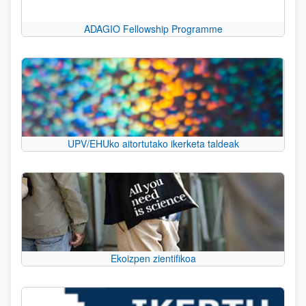
ADAGIO Fellowship Programme
UPV/EHUko aitortutako ikerketa taldeak
Ekoizpen zientifikoa