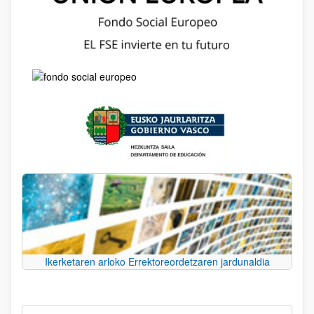
Ikerketaren arloko Errektoreordetzaren jardunaldia