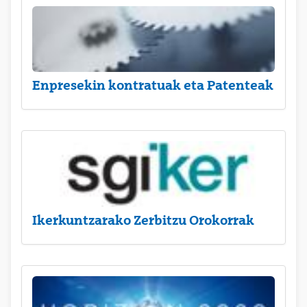
Enpresekin kontratuak eta Patenteak
Ikerkuntzarako Zerbitzu Orokorrak