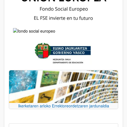
Ikerketaren arloko Errektoreordetzaren jardunaldia