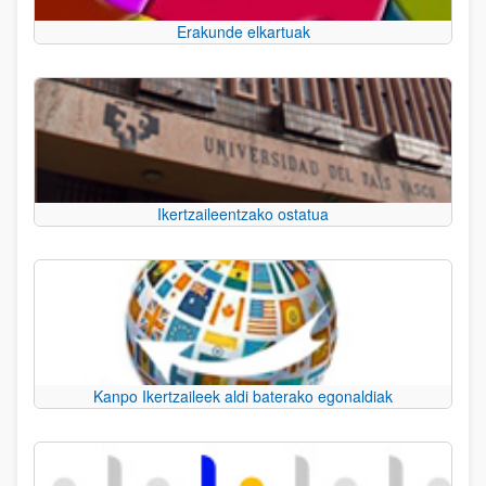
Erakunde elkartuak
Ikertzaileentzako ostatua
Kanpo Ikertzaileek aldi baterako egonaldiak