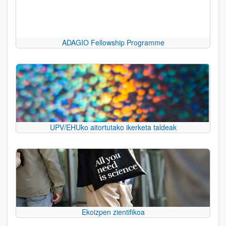
ADAGIO Fellowship Programme
UPV/EHUko aitortutako ikerketa taldeak
Ekoizpen zientifikoa