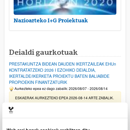
Nazioarteko I+G Proiektuak
Deialdi gaurkotuak
PRESTAKUNTZA BIDEAN DAUDEN IKERTZAILEAK EHUn
KONTRATATZEKO 2026 I EZOHIKO DEIALDIA,
IKERTALDE/IKERKETA PROIEKTU BATEN BALIABIDE
PROPIOEKIN FINANTZATURIK
Aurkezteko epea ez dago zabalik: 2026/08/07 - 2026/08/14
ESKAERAK AURKEZTEKO EPEA 2026-08-14 ARTE ZABALIK.
UPV/EHUn Azpiegitura Zientifikoa eta Funts Bibliografikoak
erosi eta berritzeko laguntzak 2026
Izapide irekia