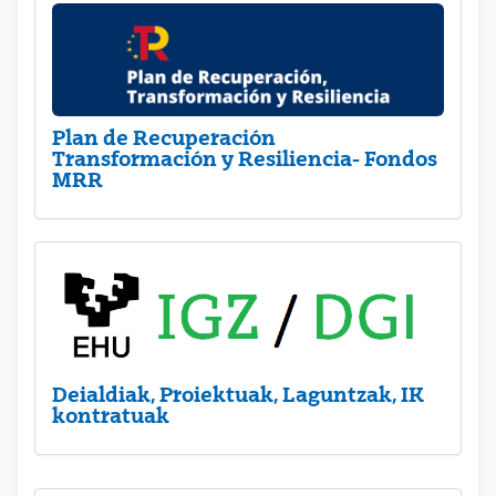
Plan de Recuperación
Transformación y Resiliencia- Fondos
MRR
Deialdiak, Proiektuak, Laguntzak, IK
kontratuak