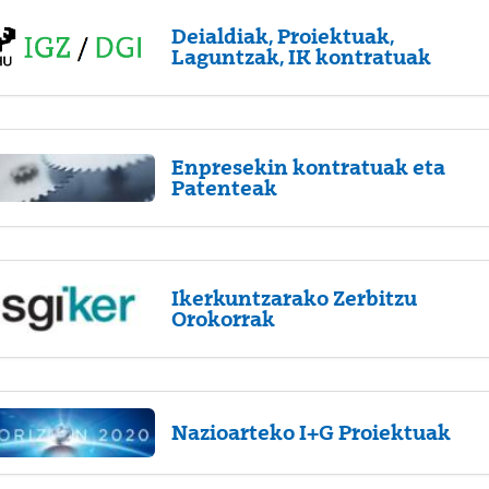
Deialdiak, Proiektuak,
Laguntzak, IK kontratuak
Enpresekin kontratuak eta
Patenteak
Ikerkuntzarako Zerbitzu
Orokorrak
Nazioarteko I+G Proiektuak