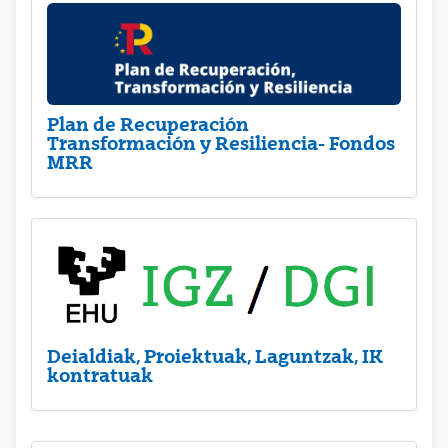
Plan de Recuperación
Transformación y Resiliencia- Fondos
MRR
Deialdiak, Proiektuak, Laguntzak, IK
kontratuak