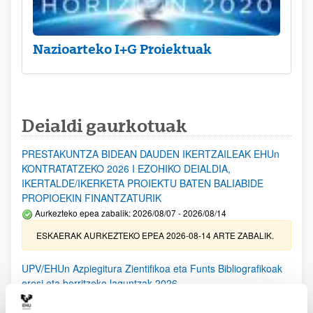
Nazioarteko I+G Proiektuak
Deialdi gaurkotuak
PRESTAKUNTZA BIDEAN DAUDEN IKERTZAILEAK EHUn
KONTRATATZEKO 2026 I EZOHIKO DEIALDIA,
IKERTALDE/IKERKETA PROIEKTU BATEN BALIABIDE
PROPIOEKIN FINANTZATURIK
Aurkezteko epea zabalik: 2026/08/07 - 2026/08/14
ESKAERAK AURKEZTEKO EPEA 2026-08-14 ARTE ZABALIK.
UPV/EHUn Azpiegitura Zientifikoa eta Funts Bibliografikoak
erosi eta berritzeko laguntzak 2026
Izapide irekia