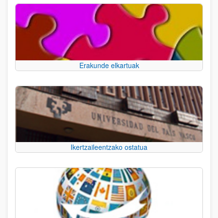
Erakunde elkartuak
Ikertzaileentzako ostatua