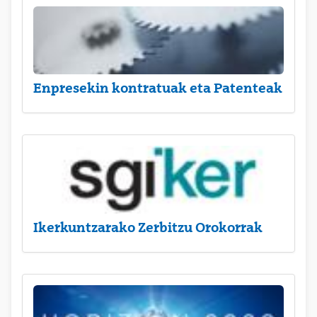
Enpresekin kontratuak eta Patenteak
Ikerkuntzarako Zerbitzu Orokorrak