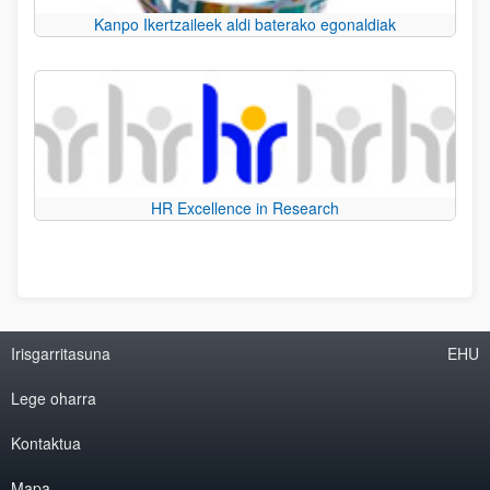
Kanpo Ikertzaileek aldi baterako egonaldiak
HR Excellence in Research
Irisgarritasuna
EHU
Lege oharra
Kontaktua
Mapa