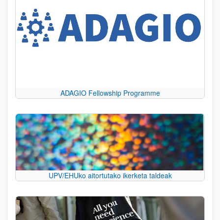
ADAGIO Fellowship Programme
UPV/EHUko aitortutako ikerketa taldeak