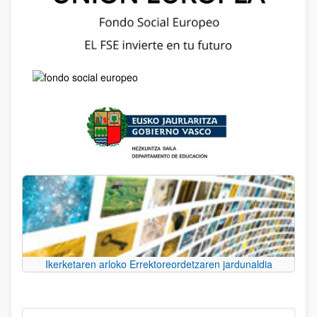
Ikerketaren arloko Errektoreordetzaren jardunaldia