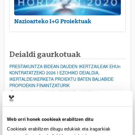
Nazioarteko I+G Proiektuak
Deialdi gaurkotuak
PRESTAKUNTZA BIDEAN DAUDEN IKERTZAILEAK EHUn
KONTRATATZEKO 2026 I EZOHIKO DEIALDIA,
IKERTALDE/IKERKETA PROIEKTU BATEN BALIABIDE
PROPIOEKIN FINANTZATURIK
Aurkezteko epea zabalik: 2026/08/07 - 2026/08/14
ESKAERAK AURKEZTEKO EPEA 2026-08-14 ARTE ZABALIK.
UPV/EHUn Azpiegitura Zientifikoa eta Funts Bibliografikoak
Web orri honek cookieak erabiltzen ditu
erosi eta berritzeko laguntzak 2026
Izapide irekia
Cookieak erabiltzen ditugu edukiak eta iragarkiak