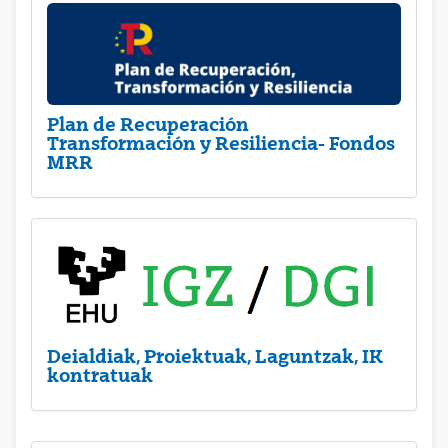
Plan de Recuperación
Transformación y Resiliencia- Fondos
MRR
Deialdiak, Proiektuak, Laguntzak, IK
kontratuak