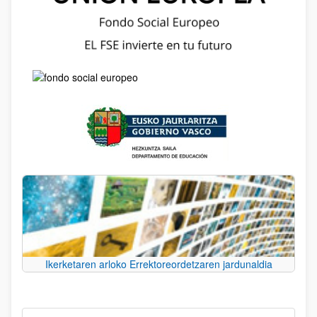
Ikerketaren arloko Errektoreordetzaren jardunaldia