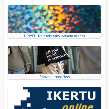
UPV/EHUko aitortutako ikerketa taldeak
Ekoizpen zientifikoa