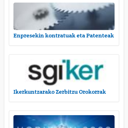
Enpresekin kontratuak eta Patenteak
Ikerkuntzarako Zerbitzu Orokorrak