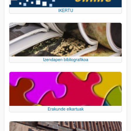
IKERTU
Izendapen bibliografikoa
Erakunde elkartuak