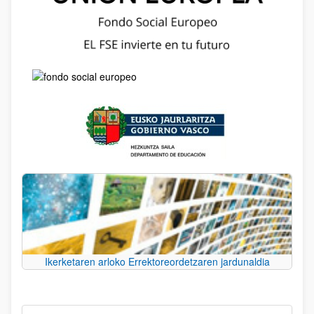
Ikerketaren arloko Errektoreordetzaren jardunaldia