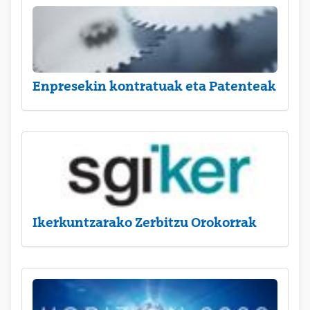
Enpresekin kontratuak eta Patenteak
Ikerkuntzarako Zerbitzu Orokorrak