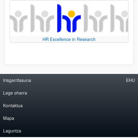
HR Excellence in Research
Irisgarritasuna
EHU
Lege oharra
Kontaktua
Mapa
Laguntza