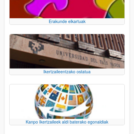
Erakunde elkartuak
Ikertzaileentzako ostatua
Kanpo Ikertzaileek aldi baterako egonaldiak