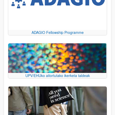
ADAGIO Fellowship Programme
UPV/EHUko aitortutako ikerketa taldeak