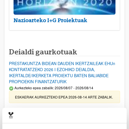
Nazioarteko I+G Proiektuak
Deialdi gaurkotuak
PRESTAKUNTZA BIDEAN DAUDEN IKERTZAILEAK EHUn
KONTRATATZEKO 2026 I EZOHIKO DEIALDIA,
IKERTALDE/IKERKETA PROIEKTU BATEN BALIABIDE
PROPIOEKIN FINANTZATURIK
Aurkezteko epea zabalik: 2026/08/07 - 2026/08/14
ESKAERAK AURKEZTEKO EPEA 2026-08-14 ARTE ZABALIK.
UPV/EHUn Azpiegitura Zientifikoa eta Funts Bibliografikoak
erosi eta berritzeko laguntzak 2026
Izapide irekia