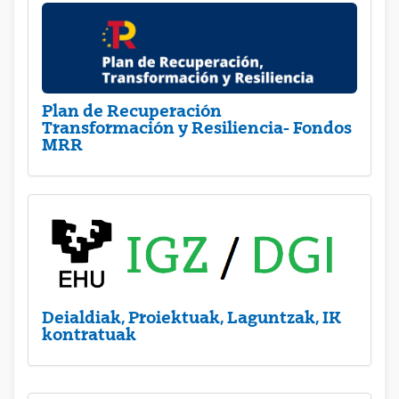
Plan de Recuperación
Transformación y Resiliencia- Fondos
MRR
Deialdiak, Proiektuak, Laguntzak, IK
kontratuak