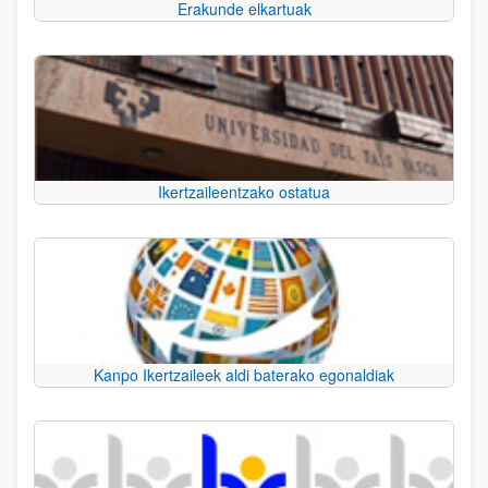
Erakunde elkartuak
Ikertzaileentzako ostatua
Kanpo Ikertzaileek aldi baterako egonaldiak