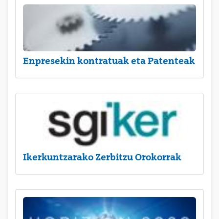
Enpresekin kontratuak eta Patenteak
Ikerkuntzarako Zerbitzu Orokorrak