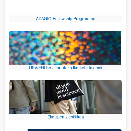
ADAGIO Fellowship Programme
UPV/EHUko aitortutako ikerketa taldeak
Ekoizpen zientifikoa