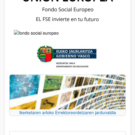
Ikerketaren arloko Errektoreordetzaren jardunaldia