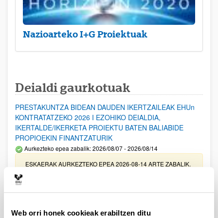
Nazioarteko I+G Proiektuak
Deialdi gaurkotuak
PRESTAKUNTZA BIDEAN DAUDEN IKERTZAILEAK EHUn
KONTRATATZEKO 2026 I EZOHIKO DEIALDIA,
IKERTALDE/IKERKETA PROIEKTU BATEN BALIABIDE
PROPIOEKIN FINANTZATURIK
Aurkezteko epea zabalik: 2026/08/07 - 2026/08/14
ESKAERAK AURKEZTEKO EPEA 2026-08-14 ARTE ZABALIK.
UPV/EHUn Azpiegitura Zientifikoa eta Funts Bibliografikoak
erosi eta berritzeko laguntzak 2026
Izapide irekia
Web orri honek cookieak erabiltzen ditu