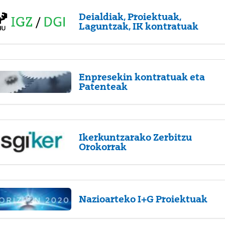
Deialdiak, Proiektuak,
Laguntzak, IK kontratuak
Enpresekin kontratuak eta
Patenteak
Ikerkuntzarako Zerbitzu
Orokorrak
Nazioarteko I+G Proiektuak