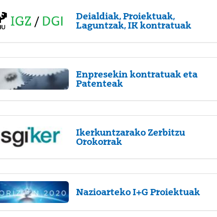
Deialdiak, Proiektuak,
Laguntzak, IK kontratuak
Enpresekin kontratuak eta
Patenteak
Ikerkuntzarako Zerbitzu
Orokorrak
Nazioarteko I+G Proiektuak