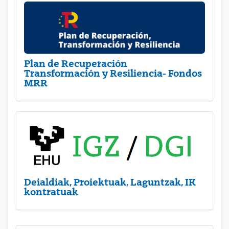
Plan de Recuperación
Transformación y Resiliencia- Fondos
MRR
Deialdiak, Proiektuak, Laguntzak, IK
kontratuak