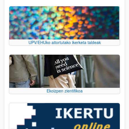
UPV/EHUko aitortutako ikerketa taldeak
Ekoizpen zientifikoa