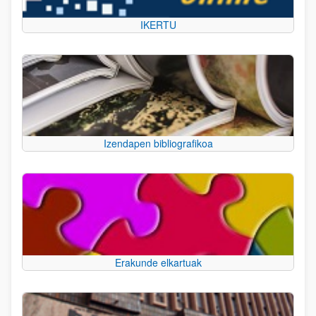
IKERTU
Izendapen bibliografikoa
Erakunde elkartuak