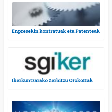
Enpresekin kontratuak eta Patenteak
Ikerkuntzarako Zerbitzu Orokorrak