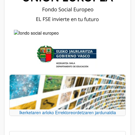
Ikerketaren arloko Errektoreordetzaren jardunaldia