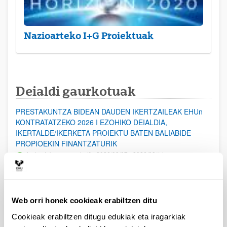
Nazioarteko I+G Proiektuak
Deialdi gaurkotuak
PRESTAKUNTZA BIDEAN DAUDEN IKERTZAILEAK EHUn
KONTRATATZEKO 2026 I EZOHIKO DEIALDIA,
IKERTALDE/IKERKETA PROIEKTU BATEN BALIABIDE
PROPIOEKIN FINANTZATURIK
Aurkezteko epea zabalik: 2026/08/07 - 2026/08/14
ESKAERAK AURKEZTEKO EPEA 2026-08-14 ARTE ZABALIK.
UPV/EHUn Azpiegitura Zientifikoa eta Funts Bibliografikoak
Web orri honek cookieak erabiltzen ditu
erosi eta berritzeko laguntzak 2026
Izapide irekia
Cookieak erabiltzen ditugu edukiak eta iragarkiak