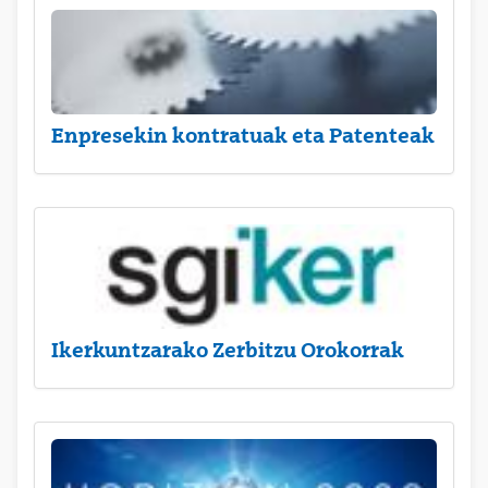
Enpresekin kontratuak eta Patenteak
Ikerkuntzarako Zerbitzu Orokorrak