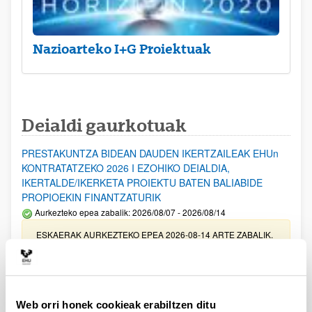
Nazioarteko I+G Proiektuak
Deialdi gaurkotuak
PRESTAKUNTZA BIDEAN DAUDEN IKERTZAILEAK EHUn
KONTRATATZEKO 2026 I EZOHIKO DEIALDIA,
IKERTALDE/IKERKETA PROIEKTU BATEN BALIABIDE
PROPIOEKIN FINANTZATURIK
Aurkezteko epea zabalik: 2026/08/07 - 2026/08/14
ESKAERAK AURKEZTEKO EPEA 2026-08-14 ARTE ZABALIK.
UPV/EHUn Azpiegitura Zientifikoa eta Funts Bibliografikoak
erosi eta berritzeko laguntzak 2026
Izapide irekia
Web orri honek cookieak erabiltzen ditu