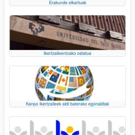
Erakunde elkartuak
Ikertzaileentzako ostatua
Kanpo Ikertzaileek aldi baterako egonaldiak