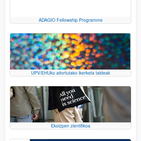
ADAGIO Fellowship Programme
UPV/EHUko aitortutako ikerketa taldeak
Ekoizpen zientifikoa