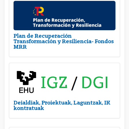
Plan de Recuperación
Transformación y Resiliencia- Fondos
MRR
Deialdiak, Proiektuak, Laguntzak, IK
kontratuak