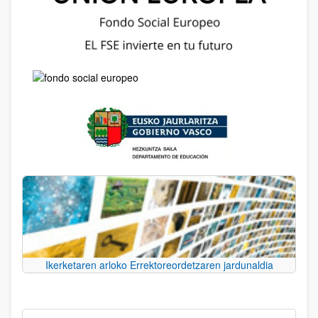
Ikerketaren arloko Errektoreordetzaren jardunaldia