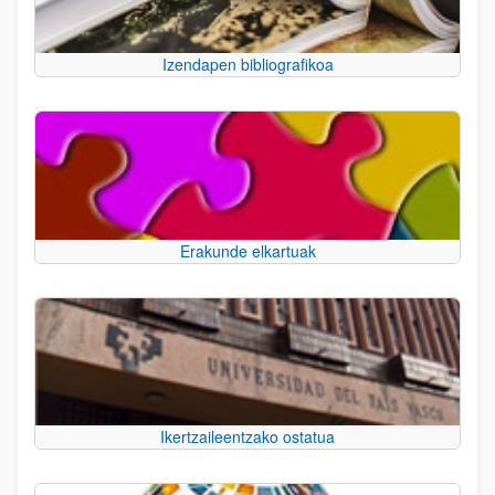
Izendapen bibliografikoa
Erakunde elkartuak
Ikertzaileentzako ostatua