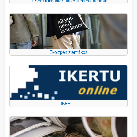
UPV/EHUko aitortutako ikerketa taldeak
Ekoizpen zientifikoa
IKERTU