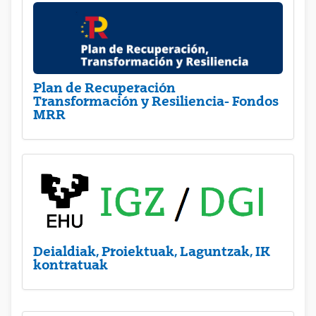
Plan de Recuperación
Transformación y Resiliencia- Fondos
MRR
Deialdiak, Proiektuak, Laguntzak, IK
kontratuak