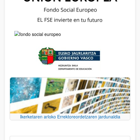
Ikerketaren arloko Errektoreordetzaren jardunaldia