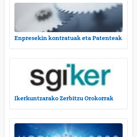
Enpresekin kontratuak eta Patenteak
Ikerkuntzarako Zerbitzu Orokorrak