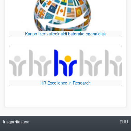
Kanpo Ikertzaileek aldi baterako egonaldiak
HR Excellence in Research
Irisgarritasuna
EHU