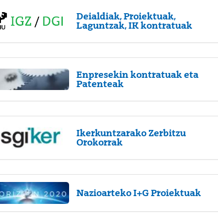
Deialdiak, Proiektuak,
Laguntzak, IK kontratuak
Enpresekin kontratuak eta
Patenteak
Ikerkuntzarako Zerbitzu
Orokorrak
Nazioarteko I+G Proiektuak