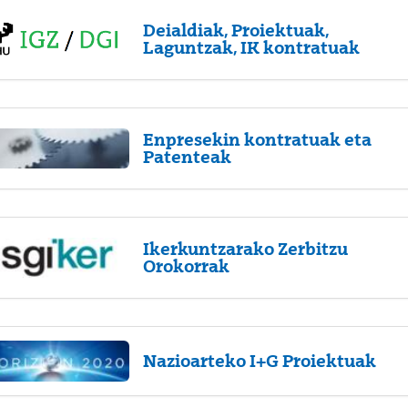
Deialdiak, Proiektuak,
Laguntzak, IK kontratuak
Enpresekin kontratuak eta
Patenteak
Ikerkuntzarako Zerbitzu
Orokorrak
Nazioarteko I+G Proiektuak