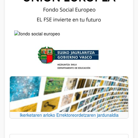
Ikerketaren arloko Errektoreordetzaren jardunaldia