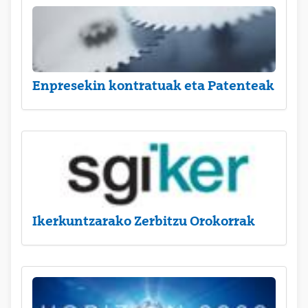
Enpresekin kontratuak eta Patenteak
Ikerkuntzarako Zerbitzu Orokorrak