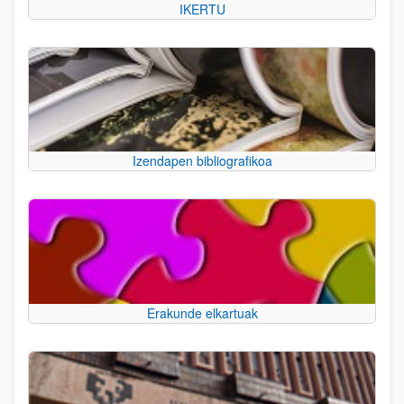
IKERTU
Izendapen bibliografikoa
Erakunde elkartuak