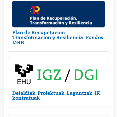
Plan de Recuperación
Transformación y Resiliencia- Fondos
MRR
Deialdiak, Proiektuak, Laguntzak, IK
kontratuak