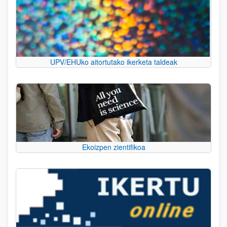
UPV/EHUko aitortutako ikerketa taldeak
Ekoizpen zientifikoa