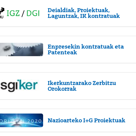
Deialdiak, Proiektuak,
Laguntzak, IK kontratuak
Enpresekin kontratuak eta
Patenteak
Ikerkuntzarako Zerbitzu
Orokorrak
Nazioarteko I+G Proiektuak