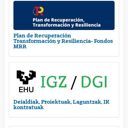
Plan de Recuperación
Transformación y Resiliencia- Fondos
MRR
Deialdiak, Proiektuak, Laguntzak, IK
kontratuak