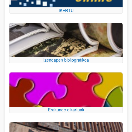
IKERTU
Izendapen bibliografikoa
Erakunde elkartuak