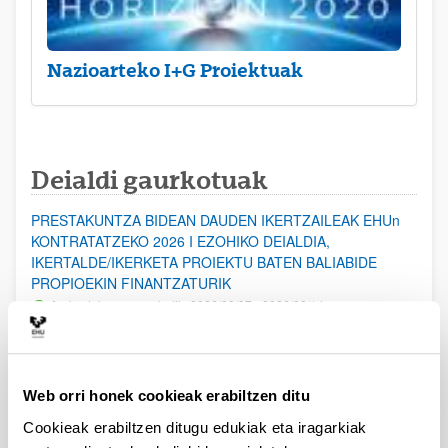
Nazioarteko I+G Proiektuak
Deialdi gaurkotuak
PRESTAKUNTZA BIDEAN DAUDEN IKERTZAILEAK EHUn
KONTRATATZEKO 2026 I EZOHIKO DEIALDIA,
IKERTALDE/IKERKETA PROIEKTU BATEN BALIABIDE
PROPIOEKIN FINANTZATURIK
Aurkezteko epea zabalik: 2026/08/07 - 2026/08/14
ESKAERAK AURKEZTEKO EPEA 2026-08-14 ARTE ZABALIK.
UPV/EHUn Azpiegitura Zientifikoa eta Funts Bibliografikoak
Web orri honek cookieak erabiltzen ditu
erosi eta berritzeko laguntzak 2026
Izapide irekia
Cookieak erabiltzen ditugu edukiak eta iragarkiak