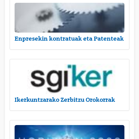
Enpresekin kontratuak eta Patenteak
Ikerkuntzarako Zerbitzu Orokorrak