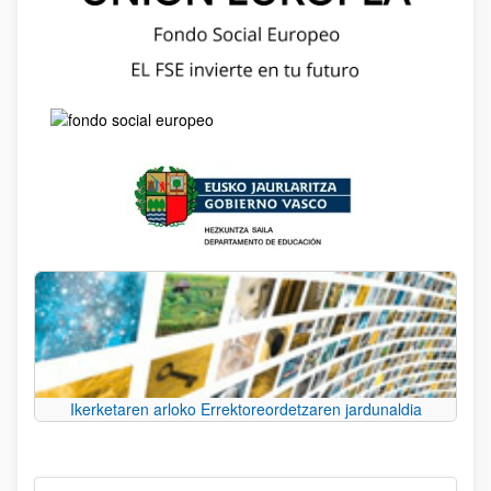
Ikerketaren arloko Errektoreordetzaren jardunaldia