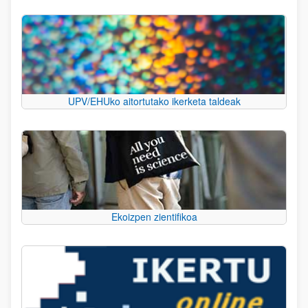
UPV/EHUko aitortutako ikerketa taldeak
Ekoizpen zientifikoa