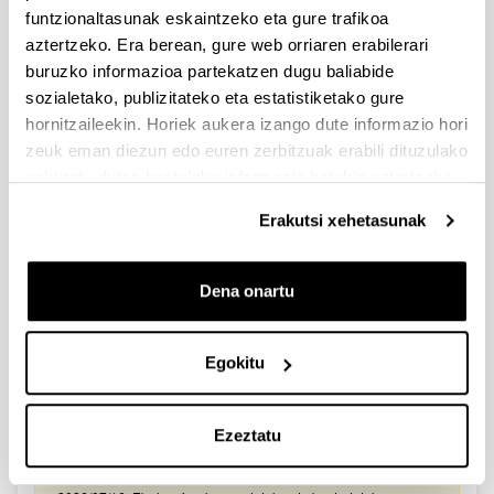
2026/03/25. Onartutako eta baztertutako eskabideen behin-
funtzionaltasunak eskaintzeko eta gure trafikoa
behineko zerrendako akatsen zuzenketa - 2026/03/23-
aztertzeko. Era berean, gure web orriaren erabilerari
Onartuak izan diren eta akatsen bat zuzendu behar duten
eskaeren behin-behineko zerrenda. Alegazioak aurkezteko
buruzko informazioa partekatzen dugu baliabide
epea: 2026/03/24tik 2026/04/09rarte. (biak barne)
sozialetako, publizitateko eta estatistiketako gure
hornitzaileekin. Horiek aukera izango dute informazio hori
Zientzia, Teknologia eta Berrikuntza arloetako kultura
zeuk eman diezun edo euren zerbitzuak erabili dituzulako
sustatzeko laguntzen deialdia (FECYT) 2026
eskuratu duten bestelako informazio batekin uztartzeko.
Aurkezteko epea zabalik: 2026/07/01 - 2026/09/16 13:00
Erakutsi xehetasunak
Dokumentazioa bidaltzeko barne-epea: bakarkako
proposamenak 2026/09/14 –proposamen koordinatuak:
2026/09/11
Dena onartu
FUNDACION LA CAIXA JUNIOR LEADER RETAINING
PROGRAMME 2027
Izapide irekia
Egokitu
IKERTZAILE DOKTOREAK UPV/EHUn KONTRATATZEKO
DEIALDIA (2026)
Ezeztatu
Izapide irekia (Eskaerak aurkezteko epea: 2026/06/03 - 2026/06/25
23:59)