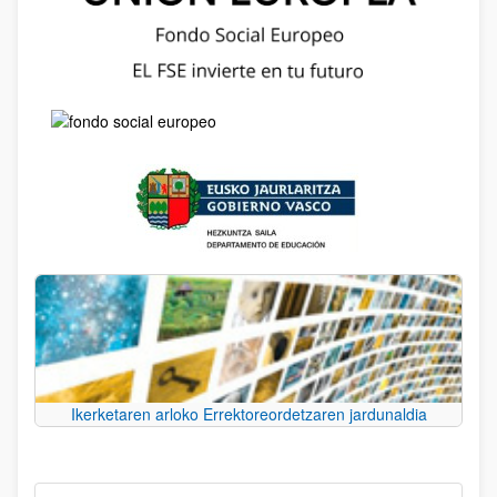
Ikerketaren arloko Errektoreordetzaren jardunaldia