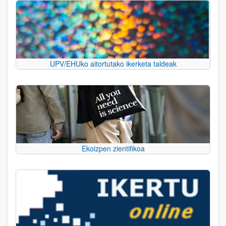
UPV/EHUko aitortutako ikerketa taldeak
Ekoizpen zientifikoa