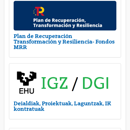
Plan de Recuperación
Transformación y Resiliencia- Fondos
MRR
Deialdiak, Proiektuak, Laguntzak, IK
kontratuak