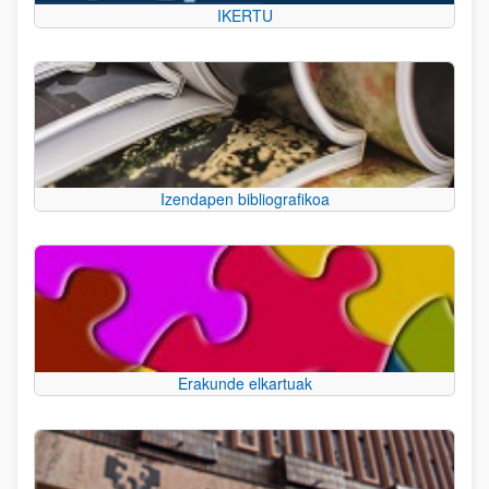
IKERTU
Izendapen bibliografikoa
Erakunde elkartuak