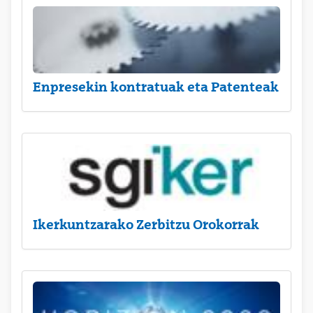
Enpresekin kontratuak eta Patenteak
Ikerkuntzarako Zerbitzu Orokorrak