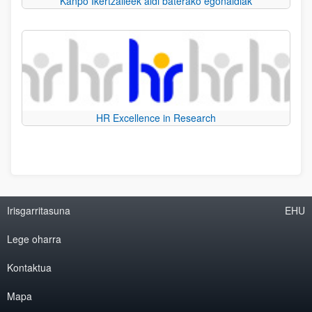
Kanpo Ikertzaileek aldi baterako egonaldiak
HR Excellence in Research
Irisgarritasuna
EHU
Lege oharra
Kontaktua
Mapa