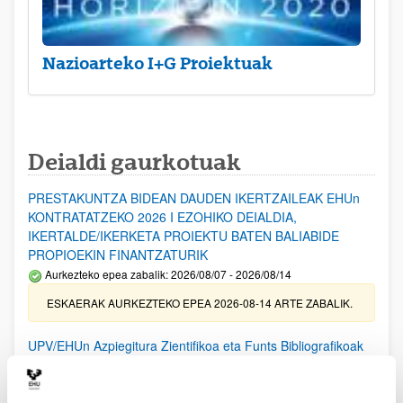
Nazioarteko I+G Proiektuak
Deialdi gaurkotuak
PRESTAKUNTZA BIDEAN DAUDEN IKERTZAILEAK EHUn
KONTRATATZEKO 2026 I EZOHIKO DEIALDIA,
IKERTALDE/IKERKETA PROIEKTU BATEN BALIABIDE
PROPIOEKIN FINANTZATURIK
Aurkezteko epea zabalik: 2026/08/07 - 2026/08/14
ESKAERAK AURKEZTEKO EPEA 2026-08-14 ARTE ZABALIK.
UPV/EHUn Azpiegitura Zientifikoa eta Funts Bibliografikoak
erosi eta berritzeko laguntzak 2026
Izapide irekia