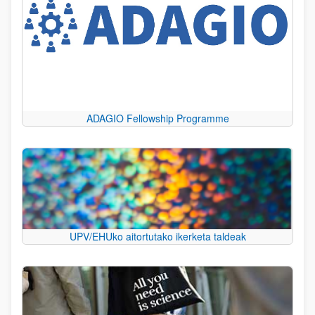
ADAGIO Fellowship Programme
UPV/EHUko aitortutako ikerketa taldeak