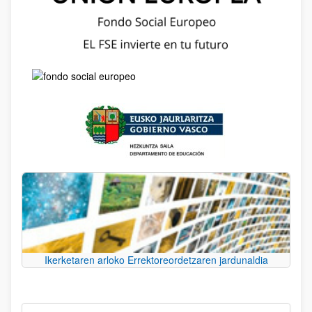
Ikerketaren arloko Errektoreordetzaren jardunaldia