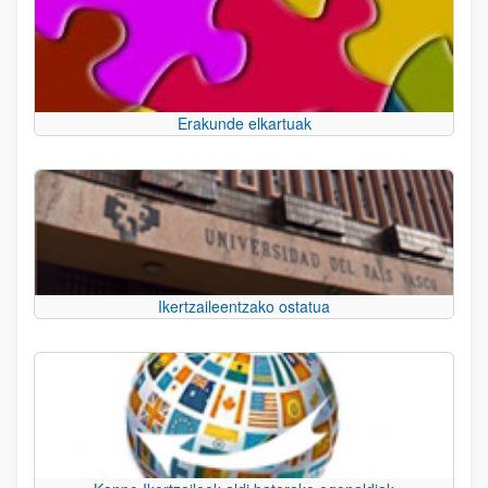
Erakunde elkartuak
Ikertzaileentzako ostatua