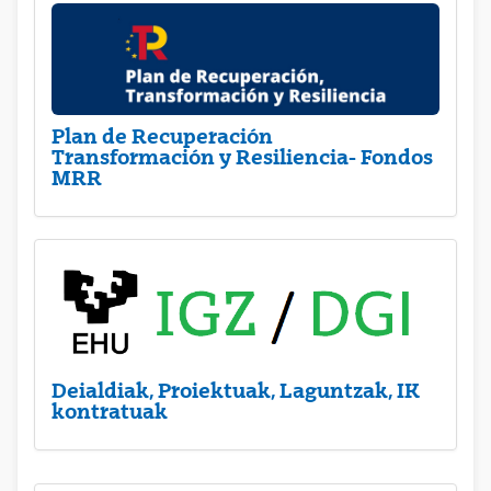
Plan de Recuperación
Transformación y Resiliencia- Fondos
MRR
Deialdiak, Proiektuak, Laguntzak, IK
kontratuak