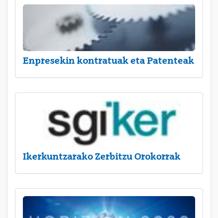
Enpresekin kontratuak eta Patenteak
Ikerkuntzarako Zerbitzu Orokorrak