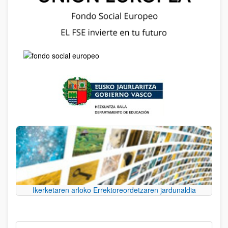
Ikerketaren arloko Errektoreordetzaren jardunaldia