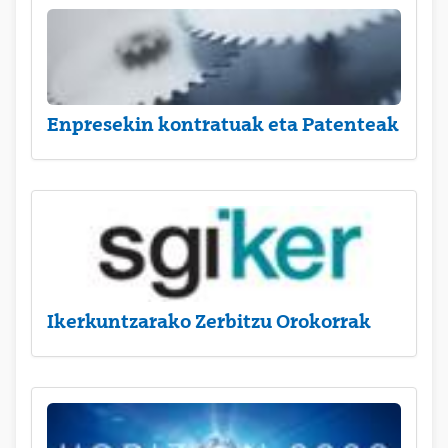
Enpresekin kontratuak eta Patenteak
Ikerkuntzarako Zerbitzu Orokorrak