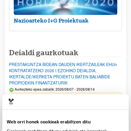
Nazioarteko I+G Proiektuak
Deialdi gaurkotuak
PRESTAKUNTZA BIDEAN DAUDEN IKERTZAILEAK EHUn
KONTRATATZEKO 2026 I EZOHIKO DEIALDIA,
IKERTALDE/IKERKETA PROIEKTU BATEN BALIABIDE
PROPIOEKIN FINANTZATURIK
Aurkezteko epea zabalik: 2026/08/07 - 2026/08/14
ESKAERAK AURKEZTEKO EPEA 2026-08-14 ARTE ZABALIK.
UPV/EHUn Azpiegitura Zientifikoa eta Funts Bibliografikoak
erosi eta berritzeko laguntzak 2026
Web orri honek cookieak erabiltzen ditu
Izapide irekia