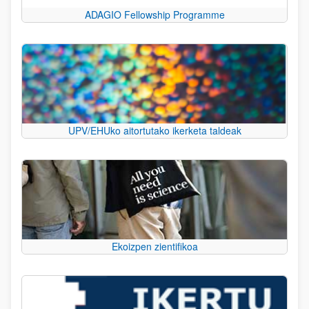
ADAGIO Fellowship Programme
UPV/EHUko aitortutako ikerketa taldeak
Ekoizpen zientifikoa