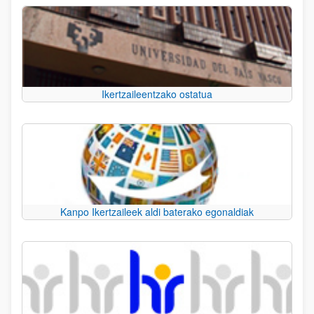
Ikertzaileentzako ostatua
Kanpo Ikertzaileek aldi baterako egonaldiak