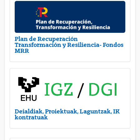
Plan de Recuperación
Transformación y Resiliencia- Fondos
MRR
Deialdiak, Proiektuak, Laguntzak, IK
kontratuak