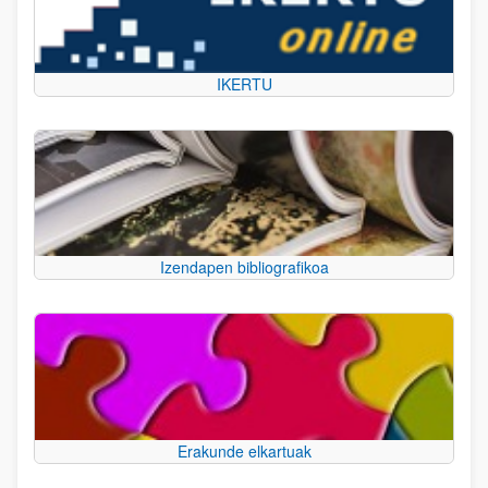
IKERTU
Izendapen bibliografikoa
Erakunde elkartuak