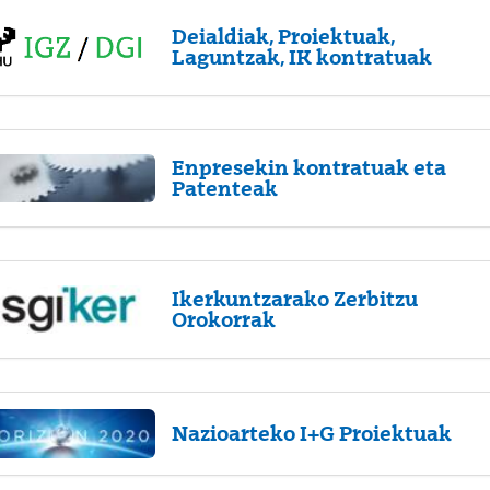
Deialdiak, Proiektuak,
Laguntzak, IK kontratuak
Enpresekin kontratuak eta
Patenteak
Ikerkuntzarako Zerbitzu
Orokorrak
Nazioarteko I+G Proiektuak