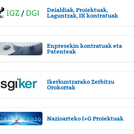
Deialdiak, Proiektuak,
Laguntzak, IK kontratuak
Enpresekin kontratuak eta
Patenteak
Ikerkuntzarako Zerbitzu
Orokorrak
Nazioarteko I+G Proiektuak