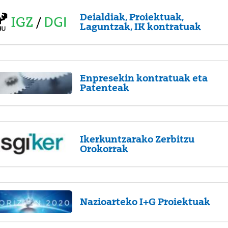
Deialdiak, Proiektuak,
Laguntzak, IK kontratuak
Enpresekin kontratuak eta
Patenteak
Ikerkuntzarako Zerbitzu
Orokorrak
Nazioarteko I+G Proiektuak