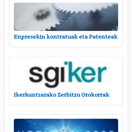
Enpresekin kontratuak eta Patenteak
Ikerkuntzarako Zerbitzu Orokorrak