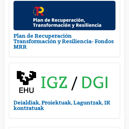
Plan de Recuperación
Transformación y Resiliencia- Fondos
MRR
Deialdiak, Proiektuak, Laguntzak, IK
kontratuak