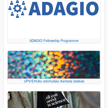
ADAGIO Fellowship Programme
UPV/EHUko aitortutako ikerketa taldeak