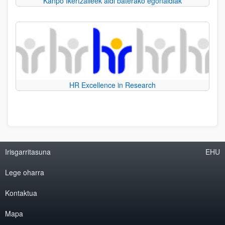
Kanpo Ikertzaileek aldi baterako egonaldiak
HR Excellence in Research
Irisgarritasuna
EHU
Lege oharra
Kontaktua
Mapa