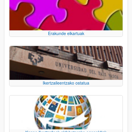
Erakunde elkartuak
Ikertzaileentzako ostatua