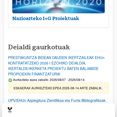
Nazioarteko I+G Proiektuak
Deialdi gaurkotuak
PRESTAKUNTZA BIDEAN DAUDEN IKERTZAILEAK EHUn
KONTRATATZEKO 2026 I EZOHIKO DEIALDIA,
IKERTALDE/IKERKETA PROIEKTU BATEN BALIABIDE
PROPIOEKIN FINANTZATURIK
Aurkezteko epea zabalik: 2026/08/07 - 2026/08/14
ESKAERAK AURKEZTEKO EPEA 2026-08-14 ARTE ZABALIK.
UPV/EHUn Azpiegitura Zientifikoa eta Funts Bibliografikoak
erosi eta berritzeko laguntzak 2026
Izapide irekia