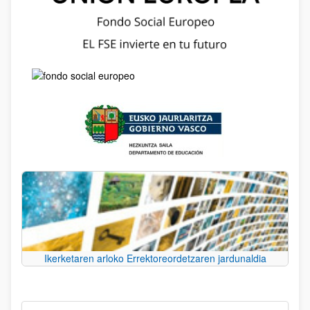
Ikerketaren arloko Errektoreordetzaren jardunaldia