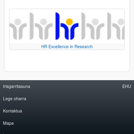
HR Excellence in Research
Irisgarritasuna
EHU
Lege oharra
Kontaktua
Mapa