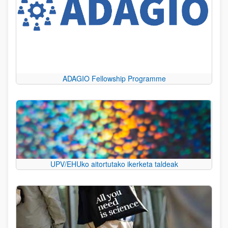
ADAGIO Fellowship Programme
UPV/EHUko aitortutako ikerketa taldeak