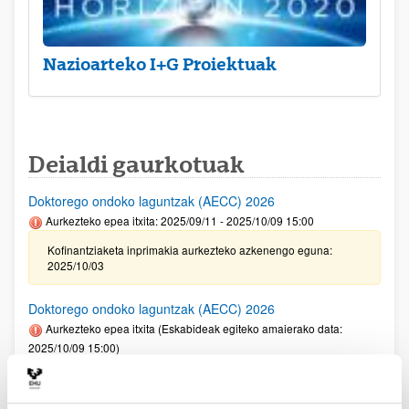
Nazioarteko I+G Proiektuak
Deialdi gaurkotuak
Doktorego ondoko laguntzak (AECC) 2026
Aurkezteko epea itxita: 2025/09/11 - 2025/10/09 15:00
Kofinantziaketa inprimakia aurkezteko azkenengo eguna:
2025/10/03
Doktorego ondoko laguntzak (AECC) 2026
Aurkezteko epea itxita (Eskabideak egiteko amaierako data:
2025/10/09 15:00)
Kofinantziaketa inprimakia aurkezteko azkenengo eguna:
2025/10/03