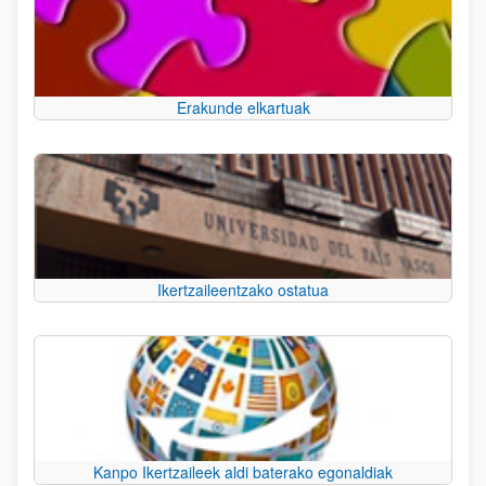
Erakunde elkartuak
Ikertzaileentzako ostatua
Kanpo Ikertzaileek aldi baterako egonaldiak