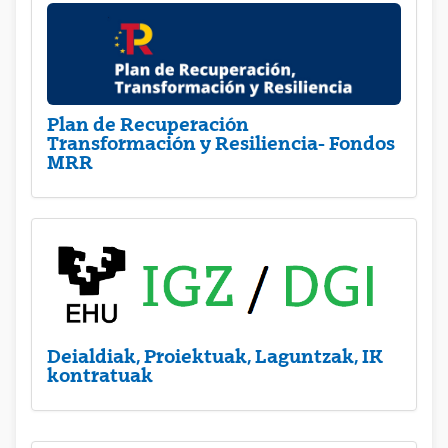
Plan de Recuperación
Transformación y Resiliencia- Fondos
MRR
Deialdiak, Proiektuak, Laguntzak, IK
kontratuak