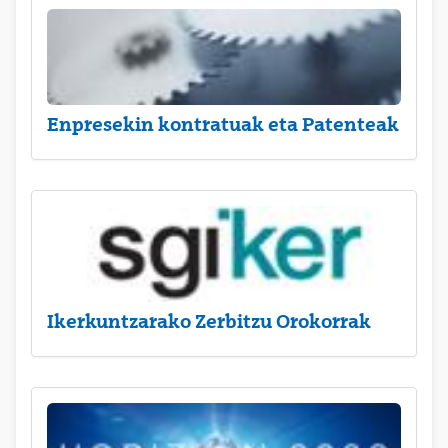
Enpresekin kontratuak eta Patenteak
Ikerkuntzarako Zerbitzu Orokorrak