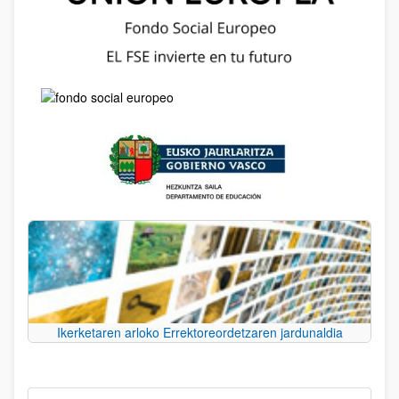
Ikerketaren arloko Errektoreordetzaren jardunaldia