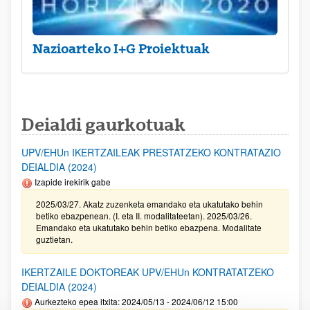
Nazioarteko I+G Proiektuak
Deialdi gaurkotuak
UPV/EHUn IKERTZAILEAK PRESTATZEKO KONTRATAZIO
DEIALDIA (2024)
Izapide irekirik gabe
2025/03/27. Akatz zuzenketa emandako eta ukatutako behin
betiko ebazpenean. (I. eta II. modalitateetan). 2025/03/26.
Emandako eta ukatutako behin betiko ebazpena. Modalitate
guztietan.
IKERTZAILE DOKTOREAK UPV/EHUn KONTRATATZEKO
DEIALDIA (2024)
Aurkezteko epea itxita: 2024/05/13 - 2024/06/12 15:00