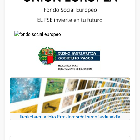
Ikerketaren arloko Errektoreordetzaren jardunaldia