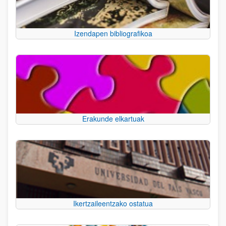
Izendapen bibliografikoa
Erakunde elkartuak
Ikertzaileentzako ostatua