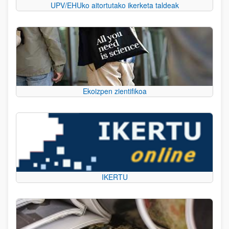
UPV/EHUko aitortutako ikerketa taldeak
Ekoizpen zientifikoa
IKERTU