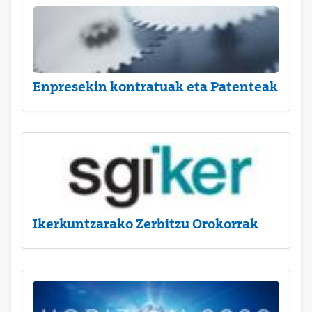
Enpresekin kontratuak eta Patenteak
Ikerkuntzarako Zerbitzu Orokorrak