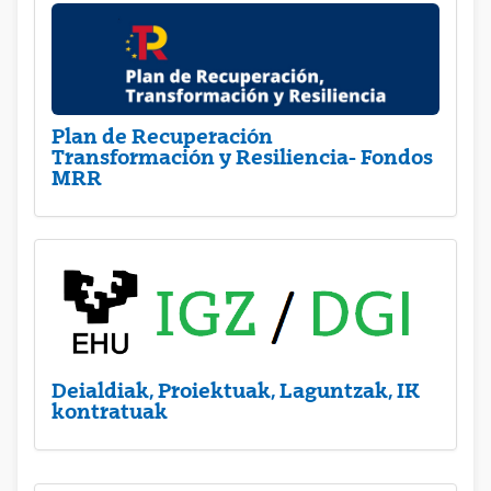
Plan de Recuperación
Transformación y Resiliencia- Fondos
MRR
Deialdiak, Proiektuak, Laguntzak, IK
kontratuak