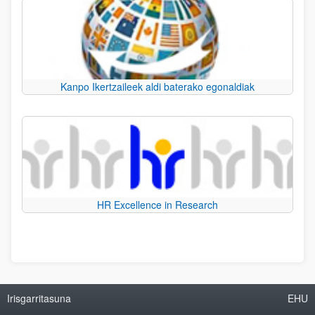
Kanpo Ikertzaileek aldi baterako egonaldiak
HR Excellence in Research
Irisgarritasuna
EHU