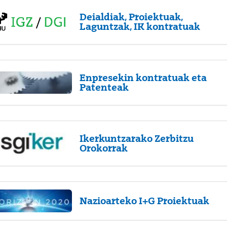
Deialdiak, Proiektuak,
Laguntzak, IK kontratuak
Enpresekin kontratuak eta
Patenteak
Ikerkuntzarako Zerbitzu
Orokorrak
Nazioarteko I+G Proiektuak