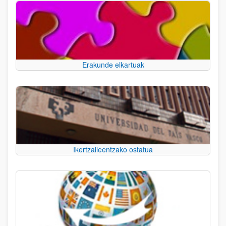
Erakunde elkartuak
Ikertzaileentzako ostatua