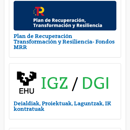
Plan de Recuperación
Transformación y Resiliencia- Fondos
MRR
Deialdiak, Proiektuak, Laguntzak, IK
kontratuak