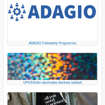
ADAGIO Fellowship Programme
UPV/EHUko aitortutako ikerketa taldeak