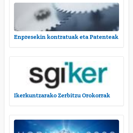
Enpresekin kontratuak eta Patenteak
Ikerkuntzarako Zerbitzu Orokorrak