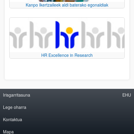
Kanpo Ikertzaileek aldi baterako egonaldiak
HR Excellence in Research
Irisgarritasuna
EHU
Lege oharra
Kontaktua
Mapa