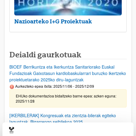
Nazioarteko I+G Proiektuak
Deialdi gaurkotuak
BIOEF Berrikuntza eta Ikerkuntza Sanitariorako Euskal
Fundazioak Gaixotasun kardiobaskularrari buruzko ikertzeko
proiektuetarako 2025ko diru-laguntzak
Aurkezteko epea itxita: 2025/11/06 - 2025/12/09
EHUko dokumentazioa bidaltzeko barne epea: azken eguna:
2025/11/28
[IKERBILERAK] Kongresuak eta zientzia-bilerak egiteko
laguntzak. Bigarrengo seihilekoa 2025
Izapide irekirik gabe (Eskabideak egiteko hasierako data:
2025/09/25)