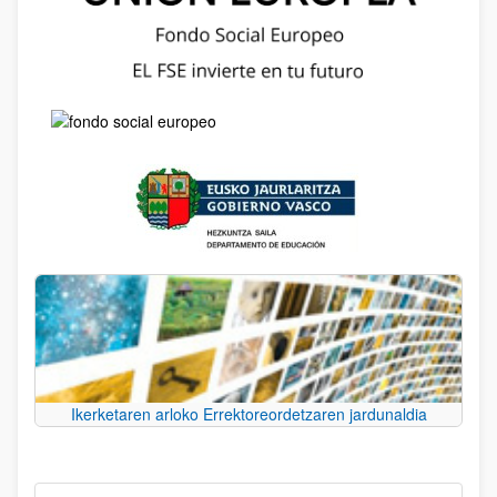
Ikerketaren arloko Errektoreordetzaren jardunaldia