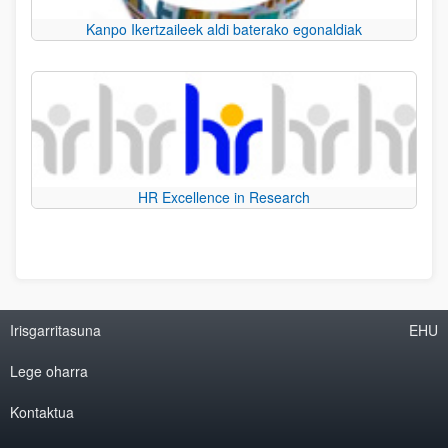
Kanpo Ikertzaileek aldi baterako egonaldiak
HR Excellence in Research
Irisgarritasuna
EHU
Lege oharra
Kontaktua