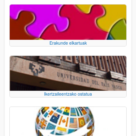
Erakunde elkartuak
Ikertzaileentzako ostatua