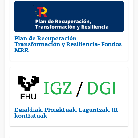
Plan de Recuperación
Transformación y Resiliencia- Fondos
MRR
Deialdiak, Proiektuak, Laguntzak, IK
kontratuak