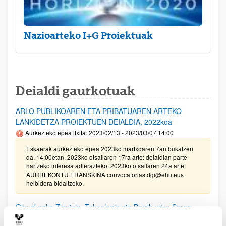
Nazioarteko I+G Proiektuak
Deialdi gaurkotuak
ARLO PUBLIKOAREN ETA PRIBATUAREN ARTEKO
LANKIDETZA PROIEKTUEN DEIALDIA, 2022koa
Aurkezteko epea itxita: 2023/02/13 - 2023/03/07 14:00
Eskaerak aurkezteko epea 2023ko martxoaren 7an bukatzen
da, 14:00etan. 2023ko otsailaren 17ra arte: deialdian parte
hartzeko interesa adierazteko. 2023ko otsailaren 24a arte:
AURREKONTU ERANSKINA convocatorias.dgi@ehu.eus
helbidera bidaltzeko.
Gipuzkoako Zientzia, Teknologia eta Berrikuntza Sarea
bultzatzeko Programaren laguntzak 2022