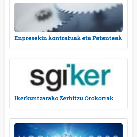
Enpresekin kontratuak eta Patenteak
Ikerkuntzarako Zerbitzu Orokorrak