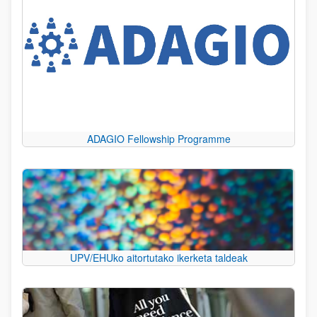
ADAGIO Fellowship Programme
UPV/EHUko aitortutako ikerketa taldeak