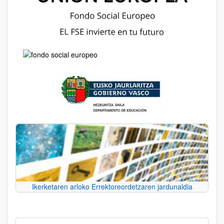
Ikerketaren arloko Errektoreordetzaren jardunaldia