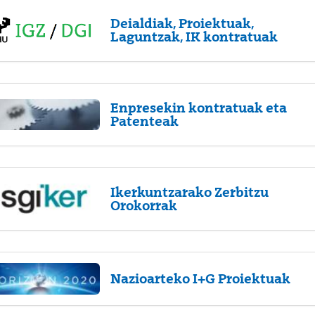
Deialdiak, Proiektuak,
Laguntzak, IK kontratuak
Enpresekin kontratuak eta
Patenteak
Ikerkuntzarako Zerbitzu
Orokorrak
Nazioarteko I+G Proiektuak